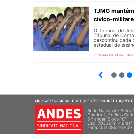
TJMG mantém d
cívico-militar
O Tribunal de Ju
Tribunal de Cont
descontinuidade d
estadual de ensin
Publicado em: 14 de Julho 
2
3
SINDICATO NACIONAL DOS DOCENTES DAS INSTITUIÇÕES D
Sede Nacional - Setor 
Quadra 2, Edifício Cedr
5 º andar, Bloco "C"
Cep: 70302-914 Brasíl
Fone: (61) 3962-8400