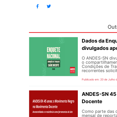
Out
Dados da Enqu
divulgados ap
O ANDES-SN divulg
o compartilhamen
Condições de Tra
recorrentes solici
Publicado em: 20 de Julho 
ANDES-SN 45 
Docente
Como parte das 
mensal de reporta