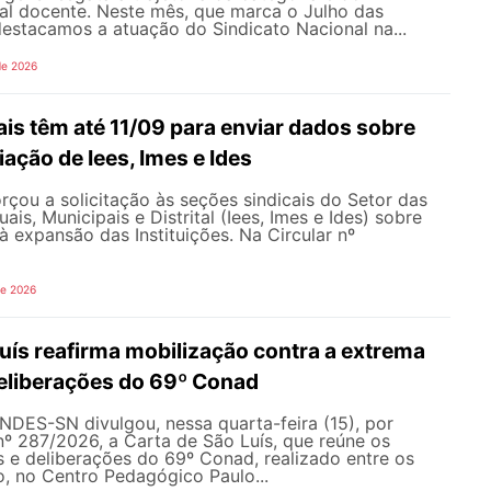
al docente. Neste mês, que marca o Julho das
 destacamos a atuação do Sindicato Nacional na...
de 2026
is têm até 11/09 para enviar dados sobre
iação de Iees, Imes e Ides
çou a solicitação às seções sindicais do Setor das
uais, Municipais e Distrital (Iees, Imes e Ides) sobre
à expansão das Instituições. Na Circular nº
de 2026
uís reafirma mobilização contra a extrema
 deliberações do 69º Conad
NDES-SN divulgou, nessa quarta-feira (15), por
nº 287/2026, a Carta de São Luís, que reúne os
s e deliberações do 69º Conad, realizado entre os
ho, no Centro Pedagógico Paulo...