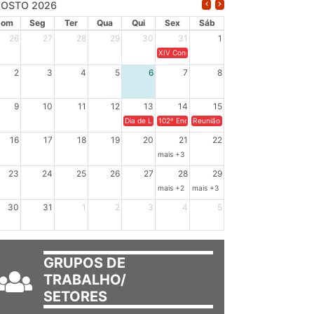
OSTO 2026
Dom
Seg
Ter
Qua
Qui
Sex
Sáb
26
27
28
29
30
31
1
XIV Congresso Brasileiro de Pesquisadores(a
2
3
4
5
6
7
8
9
10
11
12
13
14
15
Dia de Luta em Defesa de Cuba e da Soberania dos Po
102º Encontro da Regional Leste, “Em terra e
Reunião GTPE.
16
17
18
19
20
21
22
mais +3
23
24
25
26
27
28
29
mais +2
mais +3
30
31
1
2
3
4
5
GRUPOS DE
TRABALHO/
SETORES