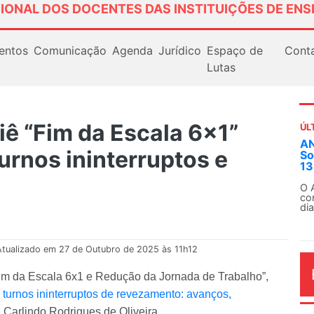
IONAL DOS DOCENTES DAS INSTITUIÇÕES DE ENS
entos
Comunicação
Agenda
Jurídico
Espaço de
Cont
Lutas
iê “Fim da Escala 6x1”
ÚL
AN
urnos ininterruptos e
So
13
O 
co
dia
Atualizado em 27 de Outubro de 2025 às 11h12
“Fim da Escala 6x1 e Redução da Jornada de Trabalho”,
 turnos ininterruptos de revezamento: avanços,
e Carlindo Rodrigues de Oliveira.