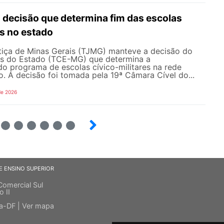
ecisão que determina fim das escolas
es no estado
stiça de Minas Gerais (TJMG) manteve a decisão do
as do Estado (TCE-MG) que determina a
o programa de escolas cívico-militares na rede
o. A decisão foi tomada pela 19ª Câmara Cível do...
de 2026
4
5
6
7
8
9
E ENSINO SUPERIOR
Comercial Sul
o II
ia-DF |
Ver mapa