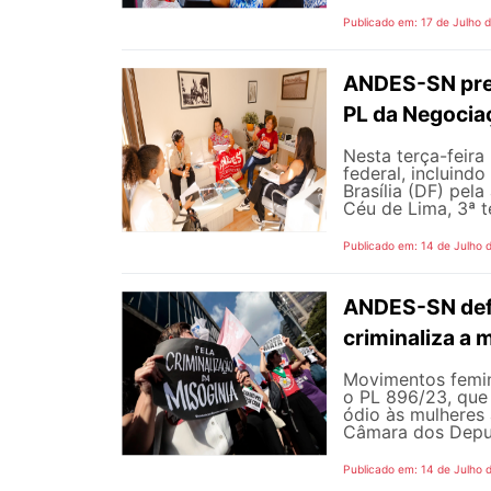
Publicado em: 17 de Julho 
ANDES-SN pres
PL da Negocia
Nesta terça-feira
federal, incluind
Brasília (DF) pel
Céu de Lima, 3ª te
Publicado em: 14 de Julho 
ANDES-SN defe
criminaliza a 
Movimentos femin
o PL 896/23, que 
ódio às mulheres
Câmara dos Deputa
Publicado em: 14 de Julho 