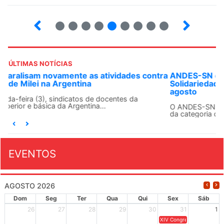
5
6
7
8
9
10
12
13
ÚLTIMAS NOTÍCIAS
ANDES-SN convoca docentes para Dia de
Solidariedade Internacionalista com Cuba em 13 de
agosto
O ANDES-SN conclama suas seções sindicais e o conjunto
da categoria docente a construírem, no dia...
EVENTOS
AGOSTO 2026
Dom
Seg
Ter
Qua
Qui
Sex
Sáb
26
27
28
29
30
31
1