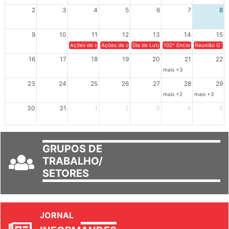
XIV Congresso Brasileiro 
2
3
4
5
6
7
8
9
10
11
12
13
14
15
Ações de solidariedade a Cuba no Rio Grande do Sul - 100 anos 
Ações de solidariedade a Cuba no Rio Grande do Su
Dia de Luta em Defesa de Cuba e da S
102º Encontro da Regional
Reunião GTPE
16
17
18
19
20
21
22
mais +3
23
24
25
26
27
28
29
mais +2
mais +3
30
31
1
2
3
4
5
GRUPOS DE
TRABALHO/
SETORES
JORNAL