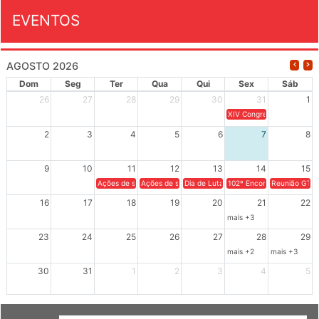
EVENTOS
AGOSTO 2026
Dom
Seg
Ter
Qua
Qui
Sex
Sáb
26
27
28
29
30
31
1
XIV Congresso Brasileiro 
2
3
4
5
6
7
8
9
10
11
12
13
14
15
Ações de solidariedade a Cuba no Rio Grande do Sul - 100 anos 
Ações de solidariedade a Cuba no Rio Grande do Su
Dia de Luta em Defesa de Cuba e da S
102º Encontro da Regional
Reunião GTPE
16
17
18
19
20
21
22
mais +3
23
24
25
26
27
28
29
mais +2
mais +3
30
31
1
2
3
4
5