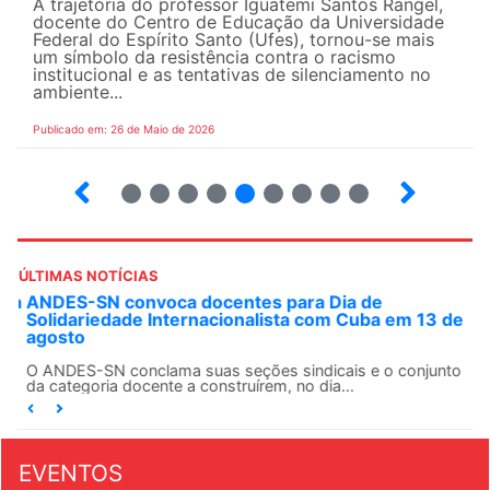
A trajetória do professor Iguatemi Santos Rangel,
docente do Centro de Educação da Universidade
Federal do Espírito Santo (Ufes), tornou-se mais
um símbolo da resistência contra o racismo
institucional e as tentativas de silenciamento no
ambiente...
Publicado em: 26 de Maio de 2026
4
5
6
7
8
9
10
12
ÚLTIMAS NOTÍCIAS
ANDES-SN convoca docentes para Dia de
Solidariedade Internacionalista com Cuba em 13 de
agosto
O ANDES-SN conclama suas seções sindicais e o conjunto
da categoria docente a construírem, no dia...