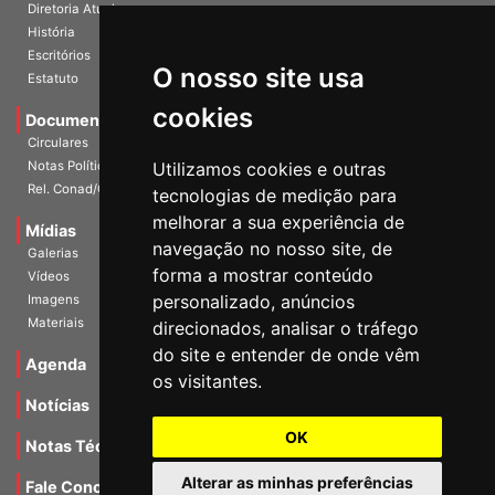
A Entidade
Diretoria Atual
História
O nosso site usa
Escritórios
Estatuto
cookies
Documentos
Circulares
Utilizamos cookies e outras
Notas Políticas
tecnologias de medição para
Rel. Conad/Congresso
melhorar a sua experiência de
navegação no nosso site, de
Mídias
Galerias
forma a mostrar conteúdo
Vídeos
personalizado, anúncios
Imagens
direcionados, analisar o tráfego
Materiais
do site e entender de onde vêm
os visitantes.
Agenda
Notícias
OK
Notas Técnicas
Alterar as minhas preferências