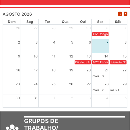
EVENTOS
AGOSTO 2026
Dom
Seg
Ter
Qua
Qui
Sex
Sáb
26
27
28
29
30
31
1
XIV Congresso Brasileiro 
2
3
4
5
6
7
8
9
10
11
12
13
14
15
Dia de Luta em Defesa de Cuba e da S
102º Encontro da Regional
Reunião GTPE
16
17
18
19
20
21
22
mais +3
23
24
25
26
27
28
29
mais +2
mais +3
30
31
1
2
3
4
5
GRUPOS DE