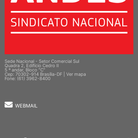
Sede Nacional - Setor Comercial Sul
Quadra 2, Edifício Cedro II
5 º andar, Bloco "C"
Cep: 70302-914 Brasília-DF |
Ver mapa
Fone: (61) 3962-8400
WEBMAIL