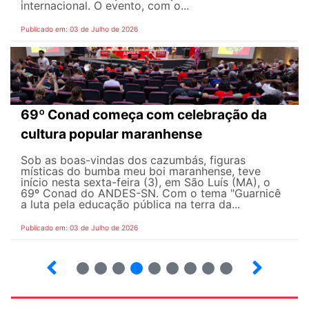
internacional. O evento, com o...
Publicado em: 03 de Julho de 2026
69º Conad começa com celebração da
cultura popular maranhense
Sob as boas-vindas dos cazumbás, figuras
místicas do bumba meu boi maranhense, teve
início nesta sexta-feira (3), em São Luís (MA), o
69º Conad do ANDES-SN. Com o tema "Guarnicê
a luta pela educação pública na terra da...
Publicado em: 03 de Julho de 2026
2
3
4
5
6
7
8
9