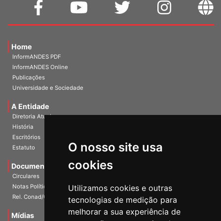
Home
InformANDES PDF
InformANDES Online
Publicações
Universidade e Sociedade
A Entidade
Diretoria Atual
História
Escritórios
Estatuto
O nosso site usa
Documentos
cookies
Circulares
Notas Políticas
Utilizamos cookies e outras
Rel. Conad/Congresso
tecnologias de medição para
Mídias
melhorar a sua experiência de
Galerias