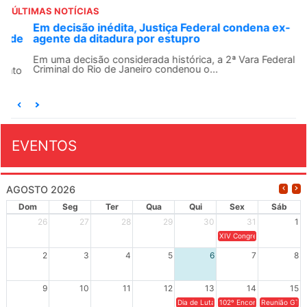
ÚLTIMAS NOTÍCIAS
Em decisão inédita, Justiça Federal condena ex-
agente da ditadura por estupro
Em uma decisão considerada histórica, a 2ª Vara Federal
Criminal do Rio de Janeiro condenou o...
EVENTOS
AGOSTO 2026
Dom
Seg
Ter
Qua
Qui
Sex
Sáb
26
27
28
29
30
31
1
XIV Congresso Brasileiro 
2
3
4
5
6
7
8
9
10
11
12
13
14
15
Dia de Luta em Defesa de Cuba e da S
102º Encontro da Regional
Reunião GTPE