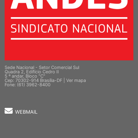
Sede Nacional - Setor Comercial Sul
Quadra 2, Edifício Cedro II
5 º andar, Bloco "C"
Cep: 70302-914 Brasília-DF |
Ver mapa
Fone: (61) 3962-8400
WEBMAIL