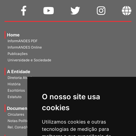
Home
InformANDES PDF
InformANDES Online
Publicações
Universidade e Sociedade
A Entidade
Diretoria Atual
História
Escritórios
Estatuto
O nosso site usa
Documentos
cookies
Circulares
Notas Políticas
Utilizamos cookies e outras
Rel. Conad/Congresso
tecnologias de medição para
Mídias