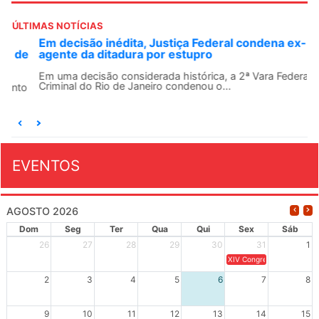
ÚLTIMAS NOTÍCIAS
Em decisão inédita, Justiça Federal condena ex-
agente da ditadura por estupro
Em uma decisão considerada histórica, a 2ª Vara Federal
Criminal do Rio de Janeiro condenou o...
EVENTOS
AGOSTO 2026
Dom
Seg
Ter
Qua
Qui
Sex
Sáb
26
27
28
29
30
31
1
XIV Congresso Brasileiro 
2
3
4
5
6
7
8
9
10
11
12
13
14
15
Dia de Luta em Defesa de Cuba e da S
102º Encontro da Regional
Reunião GTPE