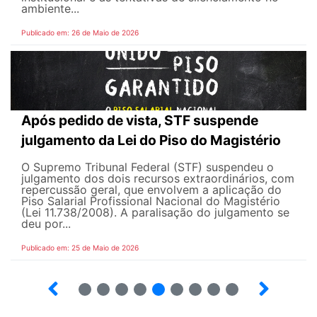
ambiente...
Publicado em: 26 de Maio de 2026
Após pedido de vista, STF suspende
julgamento da Lei do Piso do Magistério
O Supremo Tribunal Federal (STF) suspendeu o
julgamento dos dois recursos extraordinários, com
repercussão geral, que envolvem a aplicação do
Piso Salarial Profissional Nacional do Magistério
(Lei 11.738/2008). A paralisação do julgamento se
deu por...
Publicado em: 25 de Maio de 2026
4
5
6
7
8
9
10
12