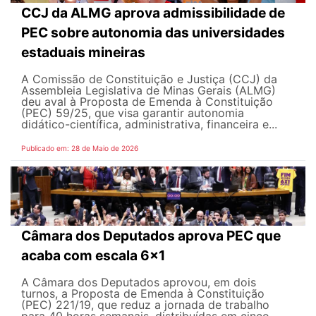
CCJ da ALMG aprova admissibilidade de
PEC sobre autonomia das universidades
estaduais mineiras
A Comissão de Constituição e Justiça (CCJ) da
Assembleia Legislativa de Minas Gerais (ALMG)
deu aval à Proposta de Emenda à Constituição
(PEC) 59/25, que visa garantir autonomia
didático-científica, administrativa, financeira e...
Publicado em: 28 de Maio de 2026
Câmara dos Deputados aprova PEC que
acaba com escala 6x1
A Câmara dos Deputados aprovou, em dois
turnos, a Proposta de Emenda à Constituição
(PEC) 221/19, que reduz a jornada de trabalho
para 40 horas semanais, distribuídas em cinco