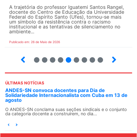
A trajetória do professor Iguatemi Santos Rangel,
docente do Centro de Educação da Universidade
Federal do Espírito Santo (Ufes), tornou-se mais
um símbolo da resistência contra o racismo
institucional e as tentativas de silenciamento no
ambiente...
Publicado em: 26 de Maio de 2026
4
5
6
7
8
9
10
12
ÚLTIMAS NOTÍCIAS
ANDES-SN convoca docentes para Dia de
Solidariedade Internacionalista com Cuba em 13 de
agosto
O ANDES-SN conclama suas seções sindicais e o conjunto
da categoria docente a construírem, no dia...