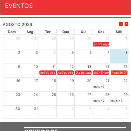
EVENTOS
AGOSTO 2026
Dom
Seg
Ter
Qua
Qui
Sex
Sáb
26
27
28
29
30
31
1
XIV Congresso Brasileiro 
2
3
4
5
6
7
8
9
10
11
12
13
14
15
Ações de solidariedade a Cuba no Rio Grande do Sul - 100 anos 
Ações de solidariedade a Cuba no Rio Grande do Su
Dia de Luta em Defesa de Cuba e da S
102º Encontro da Regional
Reunião GTPE
16
17
18
19
20
21
22
mais +3
23
24
25
26
27
28
29
mais +2
mais +3
30
31
1
2
3
4
5