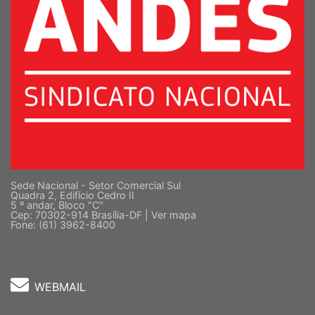
Sede Nacional - Setor Comercial Sul
Quadra 2, Edifício Cedro II
5 º andar, Bloco "C"
Cep: 70302-914 Brasília-DF |
Ver mapa
Fone: (61) 3962-8400
WEBMAIL