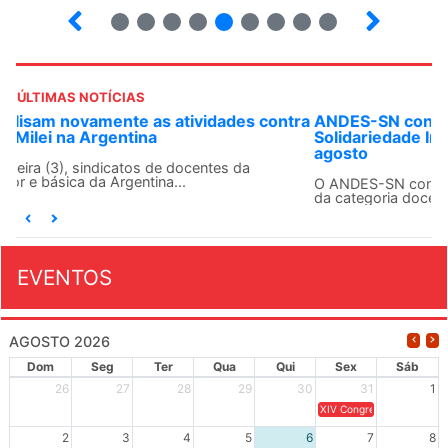
3
4
5
6
7
8
9
10
ÚLTIMAS NOTÍCIAS
ANDES-SN convoca docentes para Dia de
Solidariedade Internacionalista com Cuba em 13 de
agosto
O ANDES-SN conclama suas seções sindicais e o conjunto
da categoria docente a construírem, no dia...
EVENTOS
AGOSTO 2026
Dom
Seg
Ter
Qua
Qui
Sex
Sáb
26
27
28
29
30
31
1
XIV Congresso Brasileiro 