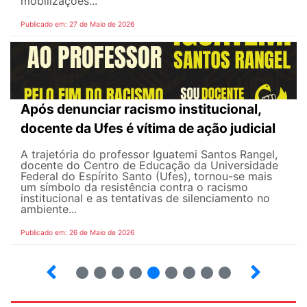
mobilizações...
Publicado em: 27 de Maio de 2026
Após denunciar racismo institucional,
docente da Ufes é vítima de ação judicial
A trajetória do professor Iguatemi Santos Rangel,
docente do Centro de Educação da Universidade
Federal do Espírito Santo (Ufes), tornou-se mais
um símbolo da resistência contra o racismo
institucional e as tentativas de silenciamento no
ambiente...
Publicado em: 26 de Maio de 2026
4
5
6
7
8
9
10
12