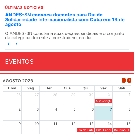
ÚLTIMAS NOTÍCIAS
ANDES-SN convoca docentes para Dia de
Solidariedade Internacionalista com Cuba em 13 de
agosto
O ANDES-SN conclama suas seções sindicais e o conjunto
da categoria docente a construírem, no dia...
EVENTOS
AGOSTO 2026
Dom
Seg
Ter
Qua
Qui
Sex
Sáb
26
27
28
29
30
31
1
XIV Congresso Brasileiro 
2
3
4
5
6
7
8
9
10
11
12
13
14
15