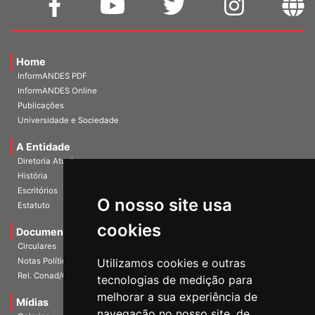
Home
InformANDES PDF
InformANDES Online
Publicações
Universidade e Sociedade
A Entidade
Diretoria Atual
História
O nosso site usa
Escritórios
Estatuto
cookies
Documentos
Circulares
Utilizamos cookies e outras
Notas Políticas
tecnologias de medição para
Rel. Conad/Congresso
melhorar a sua experiência de
navegação no nosso site, de
Mídias