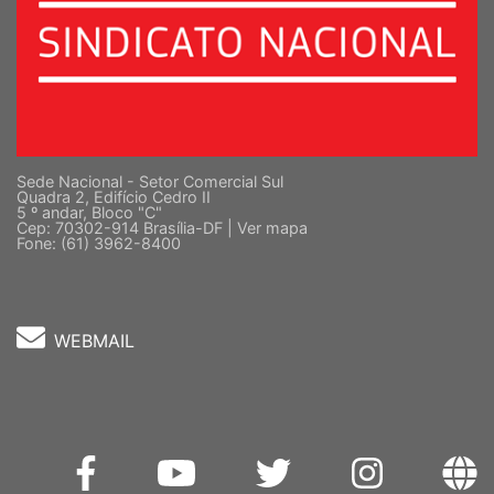
Sede Nacional - Setor Comercial Sul
Quadra 2, Edifício Cedro II
5 º andar, Bloco "C"
Cep: 70302-914 Brasília-DF |
Ver mapa
Fone: (61) 3962-8400
WEBMAIL