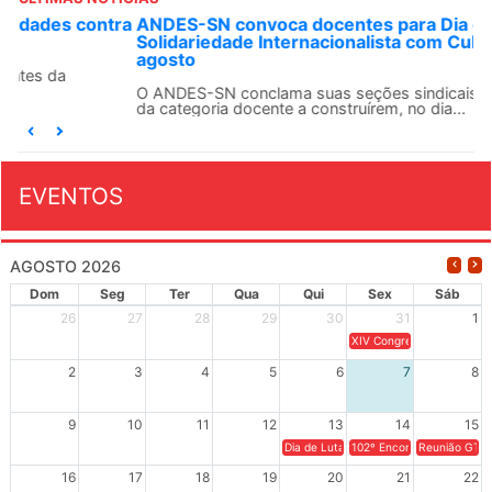
ANDES-SN convoca docentes para Dia de
Solidariedade Internacionalista com Cuba em 13 de
agosto
O ANDES-SN conclama suas seções sindicais e o conjunto
da categoria docente a construírem, no dia...
EVENTOS
AGOSTO 2026
Dom
Seg
Ter
Qua
Qui
Sex
Sáb
26
27
28
29
30
31
1
XIV Congresso Brasileiro 
2
3
4
5
6
7
8
9
10
11
12
13
14
15
Dia de Luta em Defesa de Cuba e da S
102º Encontro da Regional
Reunião GTPE