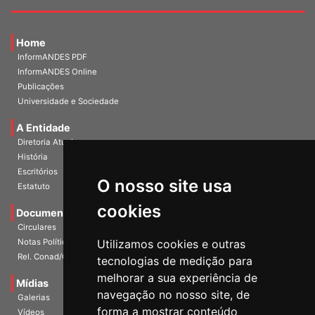
Home
InformANDES PDF
InformANDES Online
Publicações
Universidade e Sociedade
A Entidade
Diretoria Atual
História
O nosso site usa
Escritórios
Estatuto
cookies
Documentos
Circulares
Utilizamos cookies e outras
Notas Políticas
tecnologias de medição para
Rel. Conad/Congresso
melhorar a sua experiência de
navegação no nosso site, de
Mídias
Galerias
forma a mostrar conteúdo