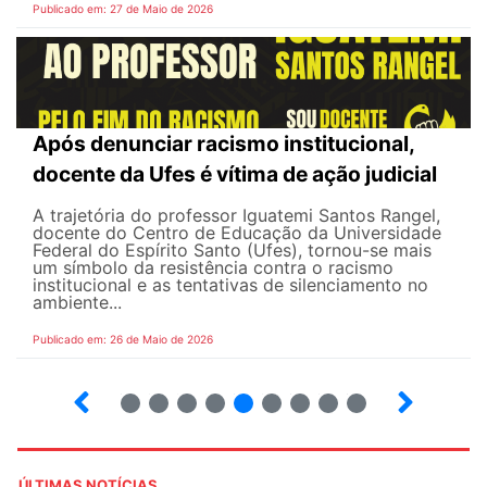
Publicado em: 27 de Maio de 2026
Após denunciar racismo institucional,
docente da Ufes é vítima de ação judicial
A trajetória do professor Iguatemi Santos Rangel,
docente do Centro de Educação da Universidade
Federal do Espírito Santo (Ufes), tornou-se mais
um símbolo da resistência contra o racismo
institucional e as tentativas de silenciamento no
ambiente...
Publicado em: 26 de Maio de 2026
4
5
6
7
8
9
10
12
ÚLTIMAS NOTÍCIAS