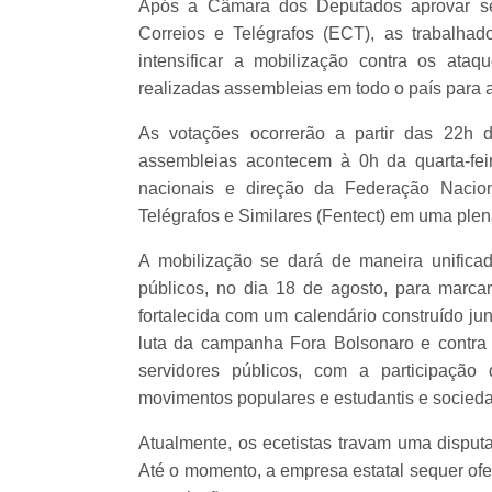
Após a Câmara dos Deputados aprovar se
Correios e Telégrafos (ECT), as trabalhad
intensificar a mobilização contra os ataqu
realizadas assembleias em todo o país para a
As votações ocorrerão a partir das 22h d
assembleias acontecem à 0h da quarta-feira
nacionais e direção da Federação Nacio
Telégrafos e Similares (Fentect) em uma plená
A mobilização se dará de maneira unifica
públicos, no dia 18 de agosto, para marcar
fortalecida com um calendário construído ju
luta da campanha Fora Bolsonaro e contra 
servidores públicos, com a participação 
movimentos populares e estudantis e sociedad
Atualmente, os ecetistas travam uma disput
Até o momento, a empresa estatal sequer ofer