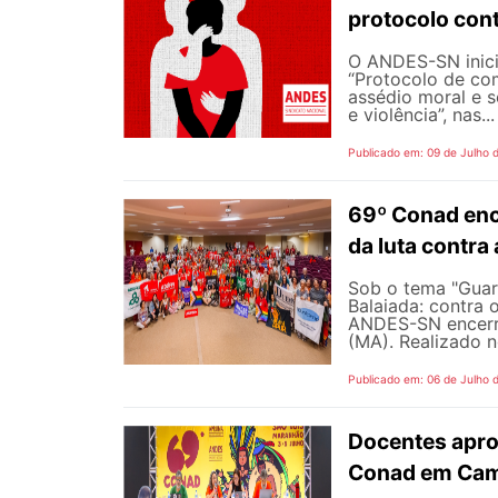
protocolo cont
O ANDES-SN inic
“Protocolo de co
assédio moral e s
e violência”, nas...
Publicado em: 09 de Julho 
69º Conad enc
da luta contra
Sob o tema "Guarn
Balaiada: contra 
ANDES-SN encerro
(MA). Realizado n
Publicado em: 06 de Julho 
Docentes apro
Conad em Cam