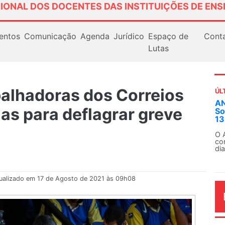
IONAL DOS DOCENTES DAS INSTITUIÇÕES DE ENS
entos
Comunicação
Agenda
Jurídico
Espaço de
Cont
Lutas
balhadoras dos Correios
ÚL
Em
as para deflagrar greve
ex
Em
Fe
ualizado em 17 de Agosto de 2021 às 09h08
AG