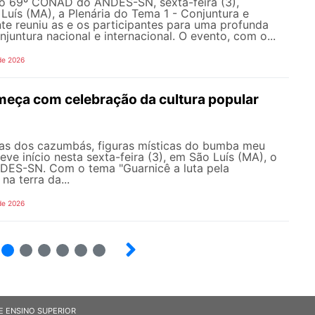
do 69º CONAD do ANDES-SN, sexta-feira (3),
Luís (MA), a Plenária do Tema 1 - Conjuntura e
e reuniu as e os participantes para uma profunda
njuntura nacional e internacional. O evento, com o...
de 2026
eça com celebração da cultura popular
as dos cazumbás, figuras místicas do bumba meu
eve início nesta sexta-feira (3), em São Luís (MA), o
ES-SN. Com o tema "Guarnicê a luta pela
na terra da...
de 2026
4
5
6
7
8
9
E ENSINO SUPERIOR