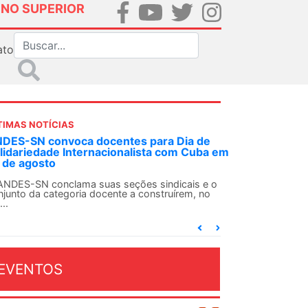
INO SUPERIOR
ato
TIMAS NOTÍCIAS
 decisão inédita, Justiça Federal condena
-agente da ditadura por estupro
 uma decisão considerada histórica, a 2ª Vara
deral Criminal do Rio de Janeiro condenou o...
EVENTOS
OSTO 2026