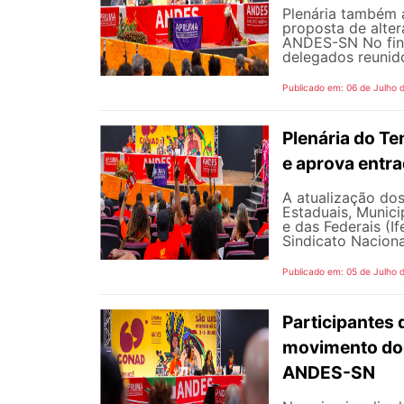
Plenária também 
proposta de alte
ANDES-SN No fina
delegados reunido
Publicado em: 06 de Julho 
Plenária do Te
e aprova entr
A atualização dos
Estaduais, Municip
e das Federais (I
Sindicato Naciona
Publicado em: 05 de Julho 
Participantes 
movimento doc
ANDES-SN