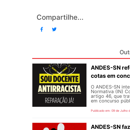
Compartilhe...
Out
ANDES-SN refo
cotas em conc
O ANDES-SN inten
Normativa (IN) C
artigo 46, que tr
em concurso públi
Publicado em: 09 de Julho 
ANDES-SN faz