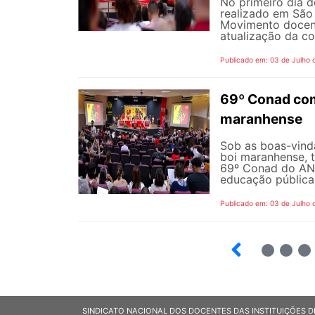
No primeiro dia 
realizado em São 
Movimento docent
atualização da co
Publicado em: 03 de Julho 
69º Conad com
maranhense
Sob as boas-vind
boi maranhense, t
69º Conad do AND
educação pública 
Publicado em: 03 de Julho 
2
3
SINDICATO NACIONAL DOS DOCENTES DAS INSTITUIÇÕES D