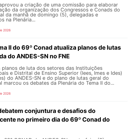
aprovou a criação de uma comissão para elaborar
ração da organização dos Congressos e Conads do
l da manhã de domingo (5), delegadas e
s na Plenária...
de 2026
ma II do 69º Conad atualiza planos de lutas
ada do ANDES-SN no FNE
 planos de luta dos setores das Instituições
ais e Distrital de Ensino Superior (Iees, Imes e Ides)
fes) do ANDES-SN e do plano de lutas geral do
l marcou os debates da Plenária do Tema II do...
de 2026
debatem conjuntura e desafios do
ente no primeiro dia do 69º Conad do