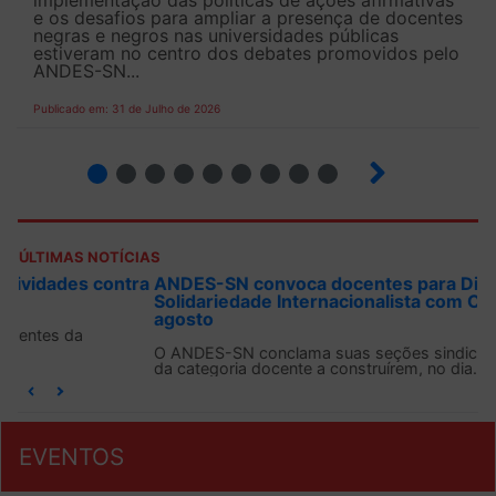
implementação das políticas de ações afirmativas
e os desafios para ampliar a presença de docentes
negras e negros nas universidades públicas
estiveram no centro dos debates promovidos pelo
ANDES-SN...
Publicado em: 31 de Julho de 2026
2
3
4
5
6
7
8
9
ÚLTIMAS NOTÍCIAS
ANDES-SN convoca docentes para Dia de
Solidariedade Internacionalista com Cuba em 13 de
agosto
O ANDES-SN conclama suas seções sindicais e o conjunto
da categoria docente a construírem, no dia...
EVENTOS