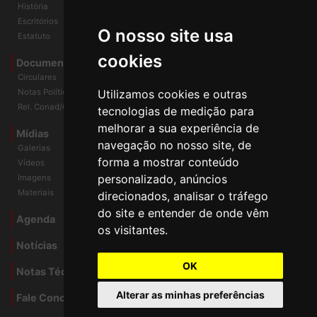
Diretoria Atual
História
O nosso site usa
Escritórios
Estatuto
cookies
Documentos
Circulares
Utilizamos cookies e outras
Notas Políticas
tecnologias de medição para
Rel. Conad/Congresso
melhorar a sua experiência de
navegação no nosso site, de
Mídias
Galerias
forma a mostrar conteúdo
Vídeos
personalizado, anúncios
Imagens
direcionados, analisar o tráfego
Materiais
do site e entender de onde vêm
os visitantes.
Agenda
Notícias
OK
Notas Técnicas
Alterar as minhas preferências
Fale Conocsco