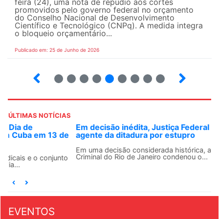
feira (24), uma nota de repúdio aos cortes
promovidos pelo governo federal no orçamento
do Conselho Nacional de Desenvolvimento
Científico e Tecnológico (CNPq). A medida integra
o bloqueio orçamentário...
Publicado em: 25 de Junho de 2026
2
3
4
5
6
7
8
9
ÚLTIMAS NOTÍCIAS
Em decisão inédita, Justiça Federal condena ex-
agente da ditadura por estupro
Em uma decisão considerada histórica, a 2ª Vara Federal
Criminal do Rio de Janeiro condenou o...
EVENTOS