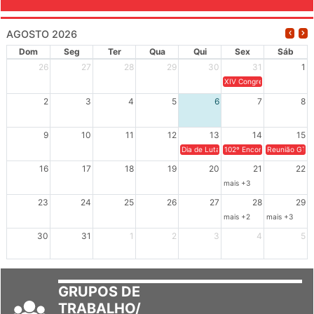
AGOSTO 2026
Dom
Seg
Ter
Qua
Qui
Sex
Sáb
26
27
28
29
30
31
1
XIV Congresso Brasileiro 
2
3
4
5
6
7
8
9
10
11
12
13
14
15
Dia de Luta em Defesa de Cuba e da S
102º Encontro da Regional
Reunião GTPE
16
17
18
19
20
21
22
mais +3
23
24
25
26
27
28
29
mais +2
mais +3
30
31
1
2
3
4
5
GRUPOS DE
TRABALHO/