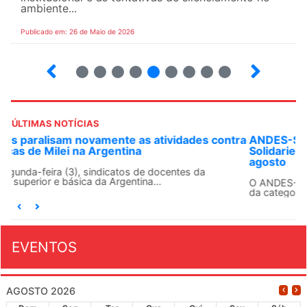
ambiente...
Publicado em: 26 de Maio de 2026
4
5
6
7
8
9
10
12
ÚLTIMAS NOTÍCIAS
ANDES-SN convoca docentes para Dia de
Solidariedade Internacionalista com Cuba em 13 de
agosto
O ANDES-SN conclama suas seções sindicais e o conjunto
da categoria docente a construírem, no dia...
EVENTOS
AGOSTO 2026