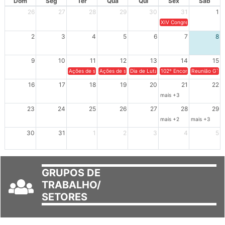
Dom
Seg
Ter
Qua
Qui
Sex
Sáb
26
27
28
29
30
31
1
XIV Congresso Brasileiro 
2
3
4
5
6
7
8
9
10
11
12
13
14
15
Ações de solidariedade a Cuba no Rio Grande do Sul - 100 anos 
Ações de solidariedade a Cuba no Rio Grande do Su
Dia de Luta em Defesa de Cuba e da S
102º Encontro da Regional
Reunião GTPE
16
17
18
19
20
21
22
mais +3
23
24
25
26
27
28
29
mais +2
mais +3
30
31
1
2
3
4
5
GRUPOS DE
TRABALHO/
SETORES