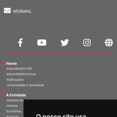
WEBMAIL
Home
InformANDES PDF
InformANDES Online
Publicações
Universidade e Sociedade
A Entidade
Diretoria Atual
História
O nosso site usa
Escritórios