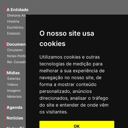
Universidade e Sociedade
A Entidade
Diretoria Atual
História
O nosso site usa
Escritórios
Estatuto
cookies
Documentos
Circulares
Utilizamos cookies e outras
Notas Políticas
tecnologias de medição para
Rel. Conad/Congresso
melhorar a sua experiência de
navegação no nosso site, de
Mídias
Galerias
forma a mostrar conteúdo
Vídeos
personalizado, anúncios
Imagens
direcionados, analisar o tráfego
Materiais
do site e entender de onde vêm
os visitantes.
Agenda
Notícias
OK