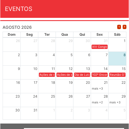
EVENTOS
AGOSTO 2026
Dom
Seg
Ter
Qua
Qui
Sex
Sáb
26
27
28
29
30
31
1
XIV Congresso Brasileiro 
2
3
4
5
6
7
8
9
10
11
12
13
14
15
Ações de solidariedade a Cuba no Rio Grande do Sul - 100 anos 
Ações de solidariedade a Cuba no Rio Grande do Su
Dia de Luta em Defesa de Cuba e da S
102º Encontro da Regional
Reunião GTPE
16
17
18
19
20
21
22
mais +3
23
24
25
26
27
28
29
mais +2
mais +3
30
31
1
2
3
4
5