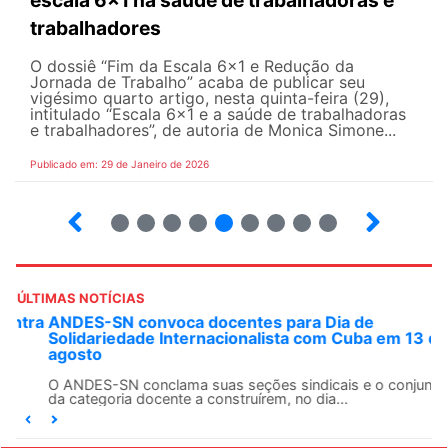
escala 6×1 na saúde de trabalhadoras e
trabalhadores
O dossiê “Fim da Escala 6×1 e Redução da
Jornada de Trabalho” acaba de publicar seu
vigésimo quarto artigo, nesta quinta-feira (29),
intitulado “Escala 6×1 e a saúde de trabalhadoras
e trabalhadores”, de autoria de Monica Simone...
Publicado em: 29 de Janeiro de 2026
18
19
20
21
22
23
24
25
26
ÚLTIMAS NOTÍCIAS
ANDES-SN convoca docentes para Dia de
Solidariedade Internacionalista com Cuba em 13 de
agosto
O ANDES-SN conclama suas seções sindicais e o conjunto
da categoria docente a construírem, no dia...