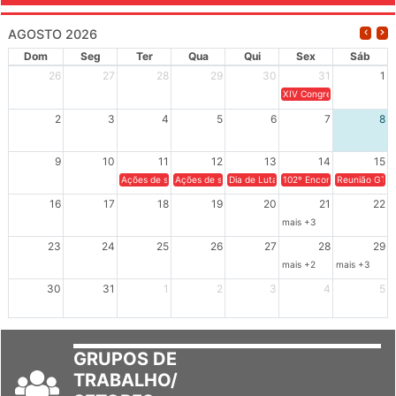
AGOSTO 2026
Dom
Seg
Ter
Qua
Qui
Sex
Sáb
26
27
28
29
30
31
1
XIV Congresso Brasileiro 
2
3
4
5
6
7
8
9
10
11
12
13
14
15
Ações de solidariedade a Cuba no Rio Grande do Sul - 100 anos 
Ações de solidariedade a Cuba no Rio Grande do Su
Dia de Luta em Defesa de Cuba e da S
102º Encontro da Regional
Reunião GTPE
16
17
18
19
20
21
22
mais +3
23
24
25
26
27
28
29
mais +2
mais +3
30
31
1
2
3
4
5
GRUPOS DE
TRABALHO/