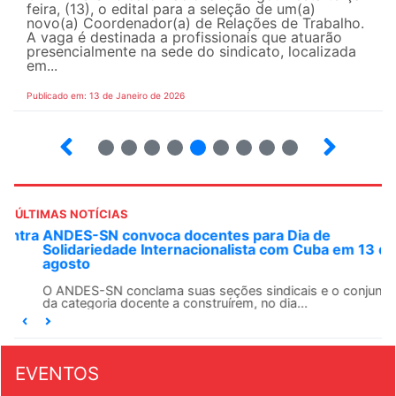
feira, (13), o edital para a seleção de um(a)
novo(a) Coordenador(a) de Relações de Trabalho.
A vaga é destinada a profissionais que atuarão
presencialmente na sede do sindicato, localizada
em...
Publicado em: 13 de Janeiro de 2026
21
22
23
24
25
26
27
28
29
ÚLTIMAS NOTÍCIAS
ANDES-SN convoca docentes para Dia de
Solidariedade Internacionalista com Cuba em 13 de
agosto
O ANDES-SN conclama suas seções sindicais e o conjunto
da categoria docente a construírem, no dia...
EVENTOS