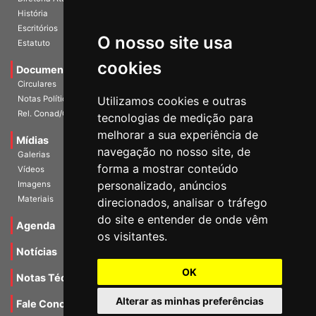
Diretoria Atual
História
O nosso site usa
Escritórios
Estatuto
cookies
Documentos
Circulares
Utilizamos cookies e outras
Notas Políticas
tecnologias de medição para
Rel. Conad/Congresso
melhorar a sua experiência de
navegação no nosso site, de
Mídias
Galerias
forma a mostrar conteúdo
Vídeos
personalizado, anúncios
Imagens
direcionados, analisar o tráfego
Materiais
do site e entender de onde vêm
os visitantes.
Agenda
Notícias
OK
Notas Técnicas
Alterar as minhas preferências
Fale Conocsco