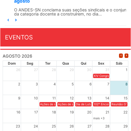
agosto
O ANDES-SN conclama suas seções sindicais e o conjunto
da categoria docente a construírem, no dia...
EVENTOS
AGOSTO 2026
Dom
Seg
Ter
Qua
Qui
Sex
Sáb
26
27
28
29
30
31
1
XIV Congresso Brasileiro 
2
3
4
5
6
7
8
9
10
11
12
13
14
15
Ações de solidariedade a Cuba no Rio Grande do Sul - 100 anos 
Ações de solidariedade a Cuba no Rio Grande do Su
Dia de Luta em Defesa de Cuba e da S
102º Encontro da Regional
Reunião GTPE
16
17
18
19
20
21
22
mais +3
23
24
25
26
27
28
29