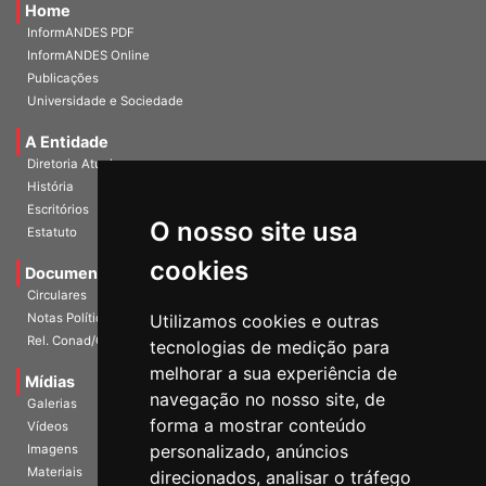
Home
InformANDES PDF
InformANDES Online
Publicações
Universidade e Sociedade
A Entidade
Diretoria Atual
História
O nosso site usa
Escritórios
Estatuto
cookies
Documentos
Circulares
Utilizamos cookies e outras
Notas Políticas
tecnologias de medição para
Rel. Conad/Congresso
melhorar a sua experiência de
navegação no nosso site, de
Mídias
Galerias
forma a mostrar conteúdo
Vídeos
personalizado, anúncios
Imagens
direcionados, analisar o tráfego