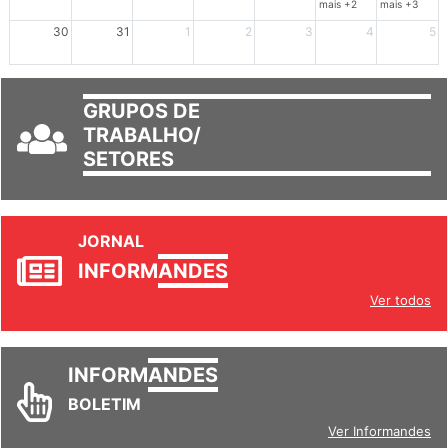
mais +2
mais +3
30
31
1
2
3
4
5
GRUPOS DE
TRABALHO/
SETORES
JORNAL
INFORM
ANDES
Ver todos
INFORM
ANDES
BOLETIM
Ver Informandes