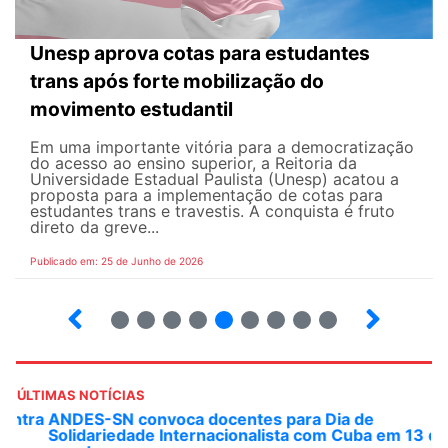
Unesp aprova cotas para estudantes
trans após forte mobilização do
movimento estudantil
Em uma importante vitória para a democratização
do acesso ao ensino superior, a Reitoria da
Universidade Estadual Paulista (Unesp) acatou a
proposta para a implementação de cotas para
estudantes trans e travestis. A conquista é fruto
direto da greve...
Publicado em: 25 de Junho de 2026
2
3
4
5
6
7
8
9
ÚLTIMAS NOTÍCIAS
ANDES-SN convoca docentes para Dia de
Solidariedade Internacionalista com Cuba em 13 de