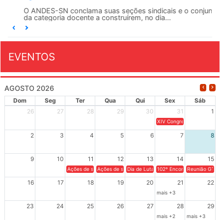
O ANDES-SN conclama suas seções sindicais e o conjunto
da categoria docente a construírem, no dia...
EVENTOS
AGOSTO 2026
Dom
Seg
Ter
Qua
Qui
Sex
Sáb
26
27
28
29
30
31
1
XIV Congresso Brasileiro 
2
3
4
5
6
7
8
9
10
11
12
13
14
15
Ações de solidariedade a Cuba no Rio Grande do Sul - 100 anos 
Ações de solidariedade a Cuba no Rio Grande do Su
Dia de Luta em Defesa de Cuba e da S
102º Encontro da Regional
Reunião GTPE
16
17
18
19
20
21
22
mais +3
23
24
25
26
27
28
29