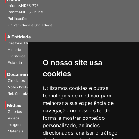
Home
InformANDES PDF
InformANDES Online
Publicações
Universidade e Sociedade
A Entidade
Diretoria Atual
História
O nosso site usa
Escritórios
Estatuto
cookies
Documentos
Circulares
Utilizamos cookies e outras
Notas Políticas
tecnologias de medição para
Rel. Conad/Congresso
melhorar a sua experiência de
navegação no nosso site, de
Mídias
Galerias
forma a mostrar conteúdo
Vídeos
personalizado, anúncios
Imagens
direcionados, analisar o tráfego
Materiais