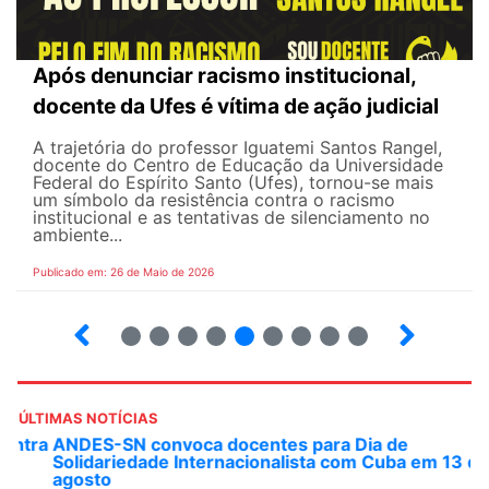
Após denunciar racismo institucional,
docente da Ufes é vítima de ação judicial
A trajetória do professor Iguatemi Santos Rangel,
docente do Centro de Educação da Universidade
Federal do Espírito Santo (Ufes), tornou-se mais
um símbolo da resistência contra o racismo
institucional e as tentativas de silenciamento no
ambiente...
Publicado em: 26 de Maio de 2026
4
5
6
7
8
9
10
12
ÚLTIMAS NOTÍCIAS
ANDES-SN convoca docentes para Dia de
Solidariedade Internacionalista com Cuba em 13 de
agosto