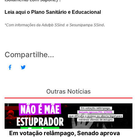
Leia aqui o Plano Sanitário e Educacional
.
*Com informações da Adufpb SSind. e Sesunipampa SSind
Compartilhe...
Outras Notícias
Em votação relâmpago, Senado aprova