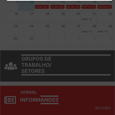
9
10
11
12
13
14
15
Ações de solidariedade a Cuba no Rio Grande do Sul - 100 anos 
Ações de solidariedade a Cuba no Rio Grande do Su
Dia de Luta em Defesa de Cuba e da S
102º Encontro da Regional
Reunião GTPE
16
17
18
19
20
21
22
mais +3
23
24
25
26
27
28
29
mais +2
mais +3
30
31
1
2
3
4
5
GRUPOS DE
TRABALHO/
SETORES
JORNAL
INFORM
ANDES
Ver todos