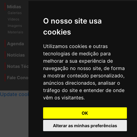
Rel. Conad/Congresso
Mídias
Galerias
O nosso site usa
Vídeos
cookies
Imagens
Materiais
Utilizamos cookies e outras
Agenda
tecnologias de medição para
Notícias
melhorar a sua experiência de
navegação no nosso site, de forma
Notas Técnicas
a mostrar conteúdo personalizado,
anúncios direcionados, analisar o
Fale Conocsco
tráfego do site e entender de onde
MANTIDO POR Camaleão Soft
vêm os visitantes.
Update cookies preferences
OK
Alterar as minhas preferências