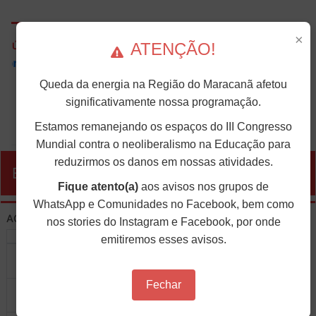
×
ATENÇÃO!
ÚLTIMAS NOTÍCIAS
ANDES-SN convoca docentes para Dia de
Solidariedade Internacionalista com Cuba em 13 de
Queda da energia na Região do Maracanã afetou
agosto
significativamente nossa programação.
O ANDES-SN conclama suas seções sindicais e o conjunto
da categoria docente a construírem, no dia...
Estamos remanejando os espaços do III Congresso
Mundial contra o neoliberalismo na Educação para
reduzirmos os danos em nossas atividades.
EVENTOS
Fique atento(a)
aos avisos nos grupos de
WhatsApp e Comunidades no Facebook, bem como
nos stories do Instagram e Facebook, por onde
AGOSTO 2026
emitiremos esses avisos.
Dom
Seg
Ter
Qua
Qui
Sex
Sáb
26
27
28
29
30
31
1
XIV Congresso Brasileiro 
Fechar
2
3
4
5
6
7
8