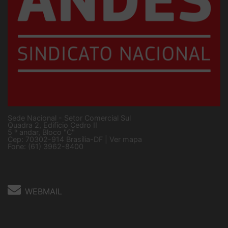
Sede Nacional - Setor Comercial Sul
Quadra 2, Edifício Cedro II
5 º andar, Bloco "C"
Cep: 70302-914 Brasília-DF |
Ver mapa
Fone: (61) 3962-8400
WEBMAIL