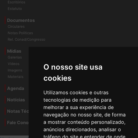
História
Escritórios
Estatuto
Documentos
Circulares
Notas Políticas
Rel. Conad/Congresso
Mídias
Galerias
O nosso site usa
Vídeos
Imagens
cookies
Materiais
Utilizamos cookies e outras
Agenda
tecnologias de medição para
Notícias
melhorar a sua experiência de
navegação no nosso site, de forma
Notas Técnicas
a mostrar conteúdo personalizado,
Fale Conocsco
anúncios direcionados, analisar o
tráfego do site e entender de onde
MANTIDO POR Camaleão Soft