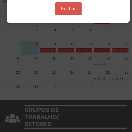
AGOSTO 2026
Fechar
Dom
Seg
Ter
Qua
Qui
Sex
Sáb
26
27
28
29
30
31
1
XIV Congresso Brasileiro 
2
3
4
5
6
7
8
9
10
11
12
13
14
15
Ações de solidariedade a Cuba no Rio Grande do Sul - 100 anos 
Ações de solidariedade a Cuba no Rio Grande do Su
Dia de Luta em Defesa de Cuba e da S
102º Encontro da Regional
Reunião GTPE
16
17
18
19
20
21
22
mais +3
23
24
25
26
27
28
29
mais +2
mais +3
30
31
1
2
3
4
5
GRUPOS DE
TRABALHO/
SETORES