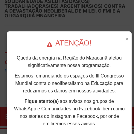
SOLIDARIEDADE ÀS LUTAS DAS(OS)
TRABALHADORAS(ES) ARGENTINAS(OS) CONTRA
A DEVASTAÇÃO NEOLIBERAL DE MILEI, O FMI E A
OLIGARQUIA FINANCEIRA
×
9
10
12
13
14
15
16
17
ATENÇÃO!
Queda da energia na Região do Maracanã afetou
ÚLTIMAS NOTÍCIAS
significativamente nossa programação.
ANDES-SN convoca docentes para Dia de
Solidariedade Internacionalista com Cuba em 13 de
Estamos remanejando os espaços do III Congresso
agosto
Mundial contra o neoliberalismo na Educação para
O ANDES-SN conclama suas seções sindicais e o conjunto
reduzirmos os danos em nossas atividades.
da categoria docente a construírem, no dia...
Fique atento(a)
aos avisos nos grupos de
WhatsApp e Comunidades no Facebook, bem como
nos stories do Instagram e Facebook, por onde
EVENTOS
emitiremos esses avisos.