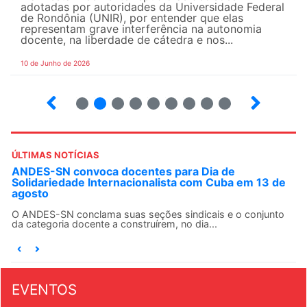
adotadas por autoridades da Universidade Federal
de Rondônia (UNIR), por entender que elas
representam grave interferência na autonomia
docente, na liberdade de cátedra e nos...
10 de Junho de 2026
2
3
4
5
6
7
8
9
ÚLTIMAS NOTÍCIAS
ANDES-SN convoca docentes para Dia de
Solidariedade Internacionalista com Cuba em 13 de
agosto
O ANDES-SN conclama suas seções sindicais e o conjunto
da categoria docente a construírem, no dia...
EVENTOS