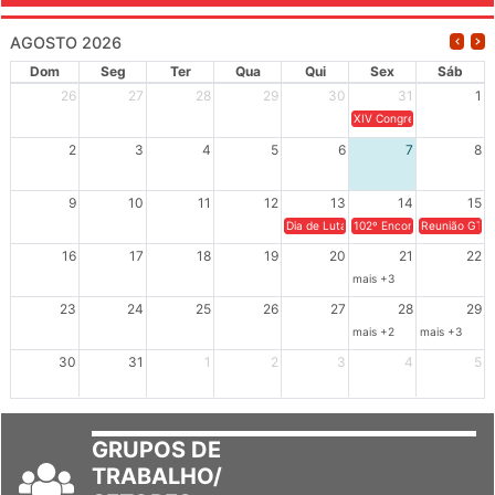
AGOSTO 2026
Dom
Seg
Ter
Qua
Qui
Sex
Sáb
26
27
28
29
30
31
1
XIV Congresso Brasileiro 
2
3
4
5
6
7
8
9
10
11
12
13
14
15
Dia de Luta em Defesa de Cuba e da S
102º Encontro da Regional
Reunião GTPE
16
17
18
19
20
21
22
mais +3
23
24
25
26
27
28
29
mais +2
mais +3
30
31
1
2
3
4
5
GRUPOS DE
TRABALHO/