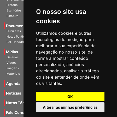
História
O nosso site usa
Escritórios
Estatuto
cookies
Documentos
Circulares
Utilizamos cookies e outras
Notas Políticas
tecnologias de medição para
Rel. Conad/Congresso
melhorar a sua experiência de
navegação no nosso site, de
Mídias
Galerias
forma a mostrar conteúdo
Vídeos
personalizado, anúncios
Imagens
direcionados, analisar o tráfego
Materiais
do site e entender de onde vêm
os visitantes.
Agenda
Notícias
OK
Notas Técnicas
Alterar as minhas preferências
Fale Conocsco