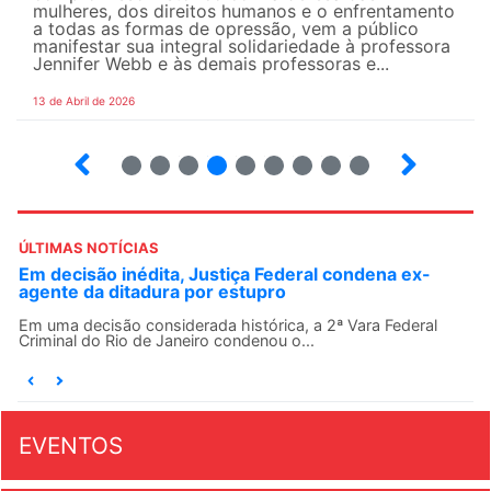
mulheres, dos direitos humanos e o enfrentamento
a todas as formas de opressão, vem a público
manifestar sua integral solidariedade à professora
Jennifer Webb e às demais professoras e...
13 de Abril de 2026
2
3
4
5
6
7
8
9
ÚLTIMAS NOTÍCIAS
Em decisão inédita, Justiça Federal condena ex-
agente da ditadura por estupro
Em uma decisão considerada histórica, a 2ª Vara Federal
Criminal do Rio de Janeiro condenou o...
EVENTOS