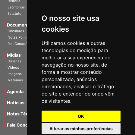
História
Escritórios
Estatuto
O nosso site usa
Documentos
cookies
Circulares
Notas Políticas
Utilizamos cookies e outras
Rel. Conad/Congresso
tecnologias de medição para
Mídias
melhorar a sua experiência de
Galerias
navegação no nosso site, de
Vídeos
forma a mostrar conteúdo
Imagens
personalizado, anúncios
Materiais
direcionados, analisar o tráfego
Agenda
do site e entender de onde vêm
os visitantes.
Notícias
Notas Técnicas
OK
Fale Conocsco
Alterar as minhas preferências
MANTIDO POR Camaleão Soft