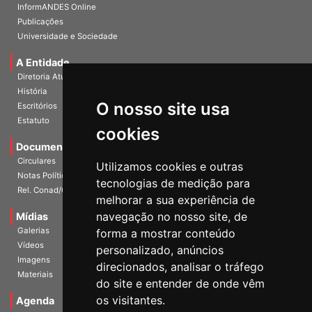
InformANDES Online
Publicações
Universidade e Sociedade
A Entidade
Diretoria Atual
História
O nosso site usa
Escritórios
Estatuto
cookies
Documentos
Circulares
Utilizamos cookies e outras
Notas Políticas
tecnologias de medição para
Rel. Conad/Congresso
melhorar a sua experiência de
navegação no nosso site, de
Mídias
Galerias
forma a mostrar conteúdo
Vídeos
personalizado, anúncios
Imagens
direcionados, analisar o tráfego
Materiais
do site e entender de onde vêm
os visitantes.
Agenda