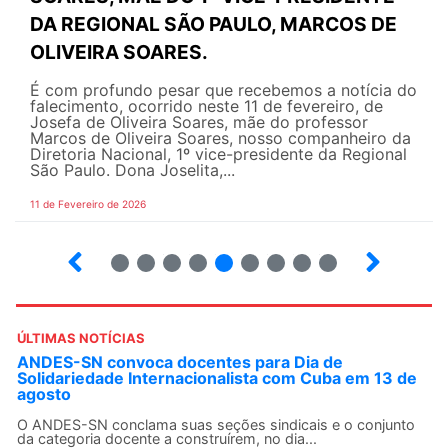
DA REGIONAL SÃO PAULO, MARCOS DE
OLIVEIRA SOARES.
É com profundo pesar que recebemos a notícia do
falecimento, ocorrido neste 11 de fevereiro, de
Josefa de Oliveira Soares, mãe do professor
Marcos de Oliveira Soares, nosso companheiro da
Diretoria Nacional, 1º vice-presidente da Regional
São Paulo. Dona Joselita,...
11 de Fevereiro de 2026
2
3
4
5
6
7
8
9
10
ÚLTIMAS NOTÍCIAS
ANDES-SN convoca docentes para Dia de
Solidariedade Internacionalista com Cuba em 13 de
agosto
O ANDES-SN conclama suas seções sindicais e o conjunto
da categoria docente a construírem, no dia...