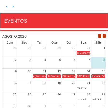
EVENTOS
AGOSTO 2026
Dom
Seg
Ter
Qua
Qui
Sex
Sáb
26
27
28
29
30
31
1
XIV Congresso Brasileiro 
2
3
4
5
6
7
8
9
10
11
12
13
14
15
Ações de solidariedade a Cuba no Rio Grande do Sul - 100 anos 
Ações de solidariedade a Cuba no Rio Grande do Su
Dia de Luta em Defesa de Cuba e da S
102º Encontro da Regional
Reunião GTPE
16
17
18
19
20
21
22
mais +3
23
24
25
26
27
28
29
mais +2
mais +3
30
31
1
2
3
4
5