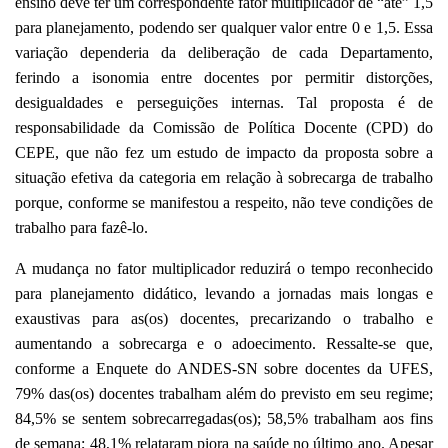
ensino deve ter um correspondente fator multiplicador de “até” 1,5
para planejamento, podendo ser qualquer valor entre 0 e 1,5. Essa
variação dependeria da deliberação de cada Departamento,
ferindo a isonomia entre docentes por permitir distorções,
desigualdades e perseguições internas.
Tal proposta é de
responsabilidade da Comissão de Política Docente (CPD) do
CEPE, que não fez um estudo de impacto da proposta sobre a
situação efetiva da categoria em relação à sobrecarga de trabalho
porque, conforme se manifestou a respeito, não teve condições de
trabalho para fazê-lo.
A mudança no fator multiplicador reduzirá o tempo reconhecido
para planejamento didático, levando a jornadas mais longas e
exaustivas para as(os) docentes,
precarizando o trabalho e
aumentando a sobrecarga e o adoecimento. Ressalte-se que,
conforme a Enquete do ANDES-SN sobre docentes da UFES,
79% das(os) docentes trabalham além do previsto em seu regime;
84,5% se sentem sobrecarregadas(os); 58,5% trabalham aos fins
de semana; 48,1% relataram piora na saúde no último ano. Apesar