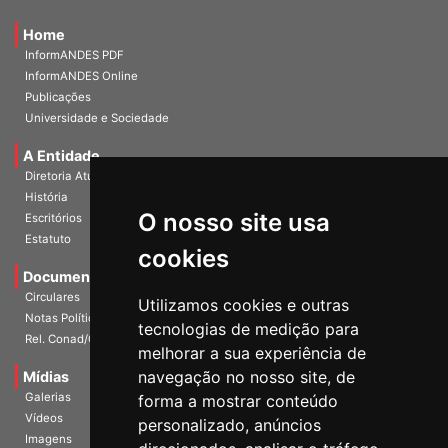
Home
InformANDES PDF
InformANDES Online
Publicações
Universidade e Sociedade
A Entidade
Diretoria Atual
História
O nosso site usa
Escritórios
Estatuto
cookies
Documentos
Circulares
Utilizamos cookies e outras
Notas Políticas
tecnologias de medição para
Rel. Conad/Congresso
melhorar a sua experiência de
navegação no nosso site, de
Mídias
Galerias
forma a mostrar conteúdo
Vídeos
personalizado, anúncios
Imagens