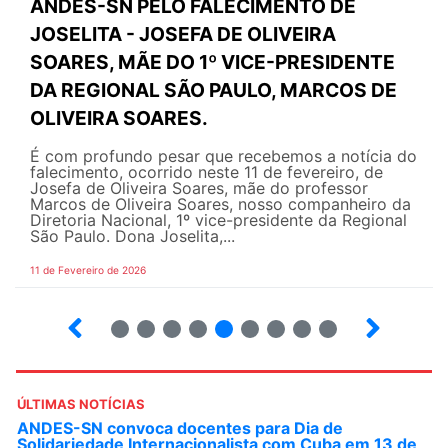
ANDES-SN PELO FALECIMENTO DE
JOSELITA - JOSEFA DE OLIVEIRA
SOARES, MÃE DO 1º VICE-PRESIDENTE
DA REGIONAL SÃO PAULO, MARCOS DE
OLIVEIRA SOARES.
É com profundo pesar que recebemos a notícia do
falecimento, ocorrido neste 11 de fevereiro, de
Josefa de Oliveira Soares, mãe do professor
Marcos de Oliveira Soares, nosso companheiro da
Diretoria Nacional, 1º vice-presidente da Regional
São Paulo. Dona Joselita,...
11 de Fevereiro de 2026
2
3
4
5
6
7
8
9
10
ÚLTIMAS NOTÍCIAS
ANDES-SN convoca docentes para Dia de
Solidariedade Internacionalista com Cuba em 13 de