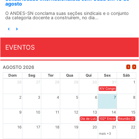
agosto
O ANDES-SN conclama suas seções sindicais e o conjunto
da categoria docente a construírem, no dia...
EVENTOS
AGOSTO 2026
Dom
Seg
Ter
Qua
Qui
Sex
Sáb
26
27
28
29
30
31
1
XIV Congresso Brasileiro 
2
3
4
5
6
7
8
9
10
11
12
13
14
15
Dia de Luta em Defesa de Cuba e da S
102º Encontro da Regional
Reunião GTPE
16
17
18
19
20
21
22
mais +3