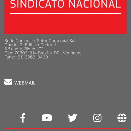
Sede Nacional - Setor Comercial Sul
Quadra 2, Edifício Cedro II
5 º andar, Bloco "C"
Cep: 70302-914 Brasília-DF |
Ver mapa
Fone: (61) 3962-8400
WEBMAIL