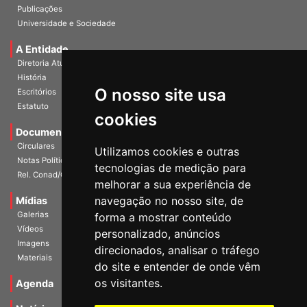
Publicações
Universidade e Sociedade
A Entidade
Diretoria Atual
História
O nosso site usa
Escritórios
Estatuto
cookies
Documentos
Circulares
Utilizamos cookies e outras
Notas Políticas
tecnologias de medição para
Rel. Conad/Congresso
melhorar a sua experiência de
navegação no nosso site, de
Mídias
Galerias
forma a mostrar conteúdo
Vídeos
personalizado, anúncios
Imagens
direcionados, analisar o tráfego
Materiais
do site e entender de onde vêm
os visitantes.
Agenda