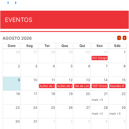
EVENTOS
AGOSTO 2026
Dom
Seg
Ter
Qua
Qui
Sex
Sáb
26
27
28
29
30
31
1
XIV Congresso Brasileiro 
2
3
4
5
6
7
8
9
10
11
12
13
14
15
Ações de solidariedade a Cuba no Rio Grande do Sul - 100 anos 
Ações de solidariedade a Cuba no Rio Grande do Su
Dia de Luta em Defesa de Cuba e da S
102º Encontro da Regional
Reunião GTPE
16
17
18
19
20
21
22
mais +3
23
24
25
26
27
28
29
mais +2
mais +3
30
31
1
2
3
4
5