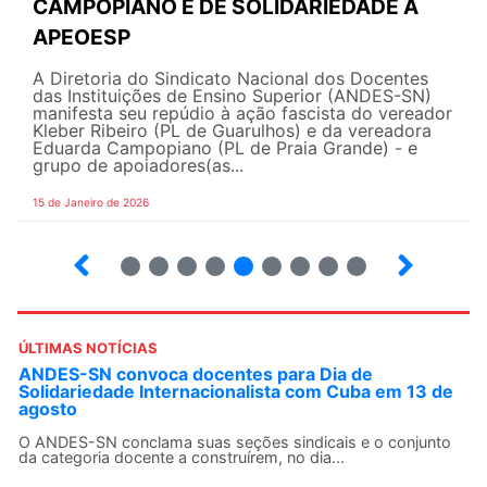
CAMPOPIANO E DE SOLIDARIEDADE À
APEOESP
A Diretoria do Sindicato Nacional dos Docentes
das Instituições de Ensino Superior (ANDES-SN)
manifesta seu repúdio à ação fascista do vereador
Kleber Ribeiro (PL de Guarulhos) e da vereadora
Eduarda Campopiano (PL de Praia Grande) - e
grupo de apoiadores(as...
15 de Janeiro de 2026
3
4
5
6
7
8
9
10
ÚLTIMAS NOTÍCIAS
ANDES-SN convoca docentes para Dia de
Solidariedade Internacionalista com Cuba em 13 de
agosto
O ANDES-SN conclama suas seções sindicais e o conjunto
da categoria docente a construírem, no dia...