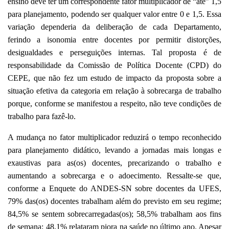
ensino deve ter um correspondente fator multiplicador de “até” 1,5
para planejamento, podendo ser qualquer valor entre 0 e 1,5. Essa
variação dependeria da deliberação de cada Departamento,
ferindo a isonomia entre docentes por permitir distorções,
desigualdades e perseguições internas.
Tal proposta é de
responsabilidade da Comissão de Política Docente (CPD) do
CEPE, que não fez um estudo de impacto da proposta sobre a
situação efetiva da categoria em relação à sobrecarga de trabalho
porque, conforme se manifestou a respeito, não teve condições de
trabalho para fazê-lo.
A mudança no fator multiplicador reduzirá o tempo reconhecido
para planejamento didático, levando a jornadas mais longas e
exaustivas para as(os) docentes,
precarizando o trabalho e
aumentando a sobrecarga e o adoecimento. Ressalte-se que,
conforme a Enquete do ANDES-SN sobre docentes da UFES,
79% das(os) docentes trabalham além do previsto em seu regime;
84,5% se sentem sobrecarregadas(os); 58,5% trabalham aos fins
de semana; 48,1% relataram piora na saúde no último ano. Apesar