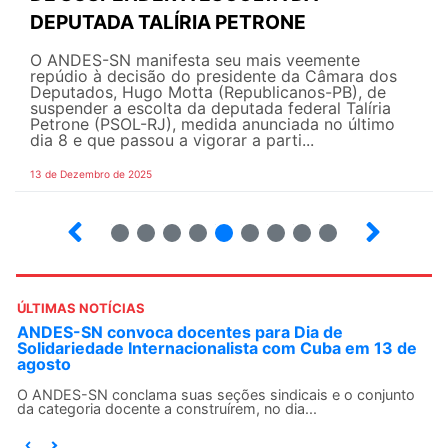
DEPUTADA TALÍRIA PETRONE
O ANDES-SN manifesta seu mais veemente
repúdio à decisão do presidente da Câmara dos
Deputados, Hugo Motta (Republicanos-PB), de
suspender a escolta da deputada federal Talíria
Petrone (PSOL-RJ), medida anunciada no último
dia 8 e que passou a vigorar a parti...
13 de Dezembro de 2025
4
5
6
7
8
9
10
12
ÚLTIMAS NOTÍCIAS
ANDES-SN convoca docentes para Dia de
Solidariedade Internacionalista com Cuba em 13 de
agosto
O ANDES-SN conclama suas seções sindicais e o conjunto
da categoria docente a construírem, no dia...