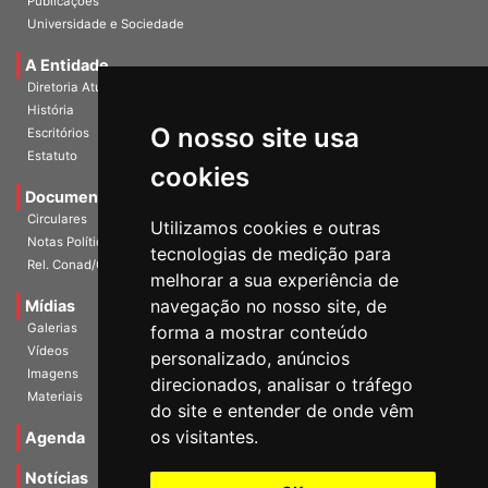
Publicações
Universidade e Sociedade
A Entidade
Diretoria Atual
História
O nosso site usa
Escritórios
Estatuto
cookies
Documentos
Circulares
Utilizamos cookies e outras
Notas Políticas
tecnologias de medição para
Rel. Conad/Congresso
melhorar a sua experiência de
navegação no nosso site, de
Mídias
Galerias
forma a mostrar conteúdo
Vídeos
personalizado, anúncios
Imagens
direcionados, analisar o tráfego
Materiais
do site e entender de onde vêm
os visitantes.
Agenda
Notícias