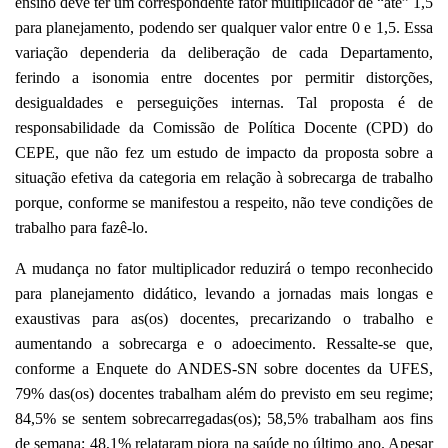
ensino deve ter um correspondente fator multiplicador de “até” 1,5
para planejamento, podendo ser qualquer valor entre 0 e 1,5. Essa
variação dependeria da deliberação de cada Departamento,
ferindo a isonomia entre docentes por permitir distorções,
desigualdades e perseguições internas.
Tal proposta é de
responsabilidade da Comissão de Política Docente (CPD) do
CEPE, que não fez um estudo de impacto da proposta sobre a
situação efetiva da categoria em relação à sobrecarga de trabalho
porque, conforme se manifestou a respeito, não teve condições de
trabalho para fazê-lo.
A mudança no fator multiplicador reduzirá o tempo reconhecido
para planejamento didático, levando a jornadas mais longas e
exaustivas para as(os) docentes,
precarizando o trabalho e
aumentando a sobrecarga e o adoecimento. Ressalte-se que,
conforme a Enquete do ANDES-SN sobre docentes da UFES,
79% das(os) docentes trabalham além do previsto em seu regime;
84,5% se sentem sobrecarregadas(os); 58,5% trabalham aos fins
de semana; 48,1% relataram piora na saúde no último ano. Apesar