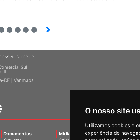
6
7
8
9
E ENSINO SUPERIOR
Comercial Sul
o II
ia-DF |
Ver mapa
O nosso site u
Utilizamos cookies e o
experiência de navega
Documentos
Mídias
Agenda
Notíci
Circulares
Galerias