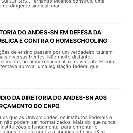
 Sul (UFGRS), Fernando Molinos construiu uma
omo dirigente sindical, mar...
ETORIA DO ANDES-SN EM DEFESA DA
BLICA E CONTRA O HOMESCHOOLING
uições de ensino passam por um verdadeiro tsunami
ais diversas frentes. Não muito distante,
ualmente, no âmbito nacional, o movimento Escola
tentava aprovar uma legislação federal que
DIO DA DIRETORIA DO ANDES-SN AOS
ORÇAMENTO DO CNPQ
es que as Universidades, os Institutos Federais e
 não podem ser normatizados. Mais do que nunca,
 instituições é fundamental para enfrentar o
 ações de ódio contra a comunidade acad&ec...