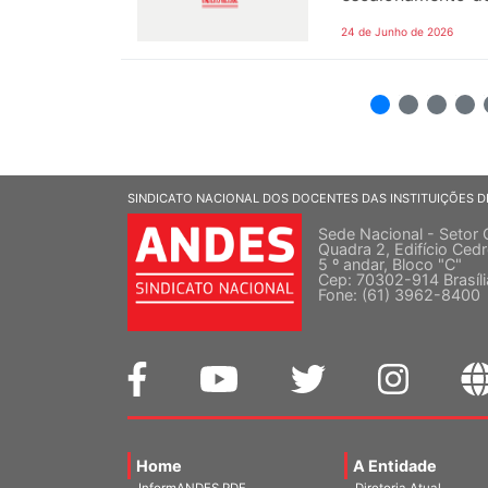
24 de Junho de 2026
2
3
4
5
SINDICATO NACIONAL DOS DOCENTES DAS INSTITUIÇÕES D
Sede Nacional - Setor 
Quadra 2, Edifício Cedr
5 º andar, Bloco "C"
Cep: 70302-914 Brasíl
Fone: (61) 3962-8400
Home
A Entidade
InformANDES PDF
Diretoria Atual