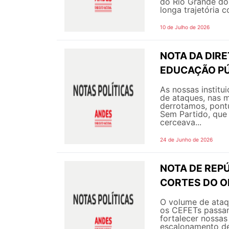
do Rio Grande do
longa trajetória c
10 de Julho de 2026
NOTA DA DIR
EDUCAÇÃO PÚ
As nossas instit
de ataques, nas m
derrotamos, pont
Sem Partido, que 
cerceava...
24 de Junho de 2026
NOTA DE REPÚ
CORTES DO 
O volume de ataqu
os CEFETs passam
fortalecer nossas
escalonamento de