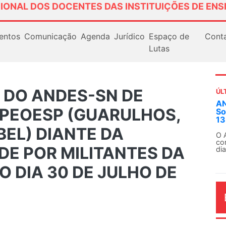
IONAL DOS DOCENTES DAS INSTITUIÇÕES DE ENS
entos
Comunicação
Agenda
Jurídico
Espaço de
Cont
Lutas
 DO ANDES-SN DE
ÚL
AN
APEOESP (GUARULHOS,
So
13
BEL) DIANTE DA
O 
co
DE POR MILITANTES DA
dia
O DIA 30 DE JULHO DE