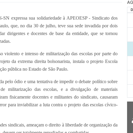
AG
 expressa sua solidariedade à APEOESP - Sindicato dos
ulo, que, no dia 30 de julho, teve sua sede invadida por dois
idar dirigentes e docentes de base da entidade, que se tornou
zadas.
violento e intenso de militarização das escolas por parte do
ojeto da extrema direita bolsonarista, instala o projeto Escola
ção pública no Estado de São Paulo.
o ódio e uma tentativa de impedir o debate político sobre
de militarização das escolas, e a divulgação de materiais
iram fisicamente docentes e militantes do sindicato, causaram
ror para inviabilizar a luta contra o projeto das escolas cívico-
es sindicais, ameaçam o direito à liberdade de organização da
o, devem ser totalmente repudiadas e combatidas.