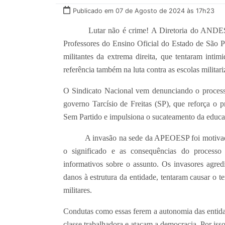
Publicado em 07 de Agosto de 2024 às 17h23
Lutar não é crime! A Diretoria do ANDES-SN
Professores do Ensino Oficial do Estado de São Pa
militantes da extrema direita, que tentaram intim
referência também na luta contra as escolas militari
O Sindicato Nacional vem denunciando o processo 
governo Tarcísio de Freitas (SP), que reforça o pr
Sem Partido e impulsiona o sucateamento da educa
A invasão na sede da APEOESP foi motivada pel
o significado e as consequências do processo 
informativos sobre o assunto. Os invasores agred
danos à estrutura da entidade, tentaram causar o ter
militares.
Condutas como essas ferem a autonomia das entidad
classe trabalhadora e atacam a democracia. Por iss