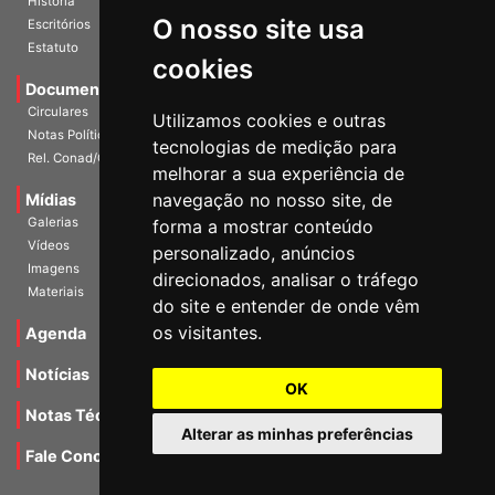
História
O nosso site usa
Escritórios
Estatuto
cookies
Documentos
Circulares
Utilizamos cookies e outras
Notas Políticas
tecnologias de medição para
Rel. Conad/Congresso
melhorar a sua experiência de
navegação no nosso site, de
Mídias
Galerias
forma a mostrar conteúdo
Vídeos
personalizado, anúncios
Imagens
direcionados, analisar o tráfego
Materiais
do site e entender de onde vêm
os visitantes.
Agenda
Notícias
OK
Notas Técnicas
Alterar as minhas preferências
Fale Conocsco
MANTIDO POR Camaleão Soft