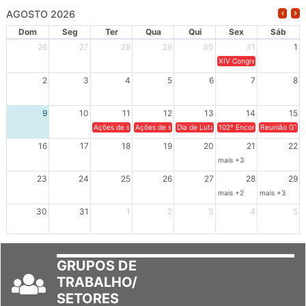
AGOSTO 2026
Dom
Seg
Ter
Qua
Qui
Sex
Sáb
26
27
28
29
30
31
1
XIV Congresso Brasileiro 
2
3
4
5
6
7
8
9
10
11
12
13
14
15
Ações de solidariedade a Cuba no Rio Grande do Sul - 100 anos 
Ações de solidariedade a Cuba no Rio Grande do Su
Dia de Luta em Defesa de Cuba e da S
102º Encontro da Regional
Reunião GTPE
16
17
18
19
20
21
22
mais +3
23
24
25
26
27
28
29
mais +2
mais +3
30
31
1
2
3
4
5
GRUPOS DE
TRABALHO/
SETORES