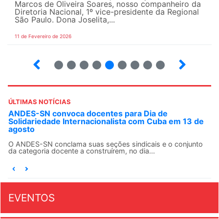
Marcos de Oliveira Soares, nosso companheiro da
Diretoria Nacional, 1º vice-presidente da Regional
São Paulo. Dona Joselita,...
11 de Fevereiro de 2026
2
3
4
5
6
7
8
9
10
ÚLTIMAS NOTÍCIAS
ANDES-SN convoca docentes para Dia de
Solidariedade Internacionalista com Cuba em 13 de
agosto
O ANDES-SN conclama suas seções sindicais e o conjunto
da categoria docente a construírem, no dia...
EVENTOS