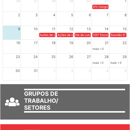
26
27
28
29
30
31
1
XIV Congresso Brasileiro 
2
3
4
5
6
7
8
9
10
11
12
13
14
15
Ações de solidariedade a Cuba no Rio Grande do Sul - 100 anos 
Ações de solidariedade a Cuba no Rio Grande do Su
Dia de Luta em Defesa de Cuba e da S
102º Encontro da Regional
Reunião GTPE
16
17
18
19
20
21
22
mais +3
23
24
25
26
27
28
29
mais +2
mais +3
30
31
1
2
3
4
5
GRUPOS DE
TRABALHO/
SETORES