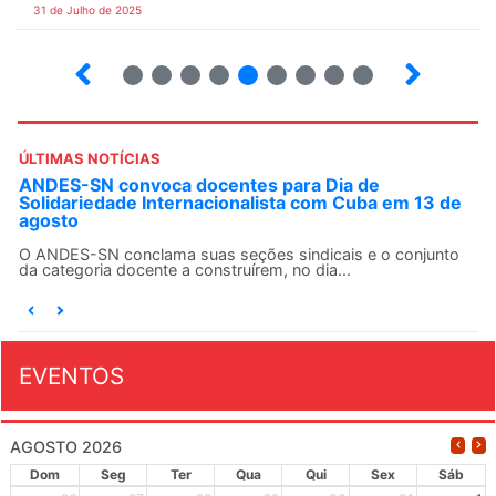
31 de Julho de 2025
12
13
14
15
16
17
18
19
ÚLTIMAS NOTÍCIAS
ANDES-SN convoca docentes para Dia de
Solidariedade Internacionalista com Cuba em 13 de
agosto
O ANDES-SN conclama suas seções sindicais e o conjunto
da categoria docente a construírem, no dia...
EVENTOS
AGOSTO 2026
Dom
Seg
Ter
Qua
Qui
Sex
Sáb