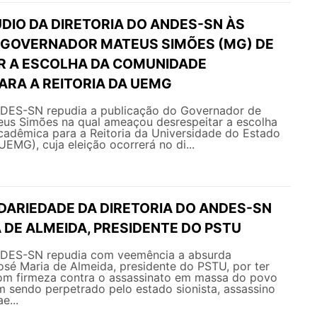
DIO DA DIRETORIA DO ANDES-SN ÀS
GOVERNADOR MATEUS SIMÕES (MG) DE
R A ESCOLHA DA COMUNIDADE
ARA A REITORIA DA UEMG
NDES-SN repudia a publicação do Governador de
eus Simões na qual ameaçou desrespeitar a escolha
adêmica para a Reitoria da Universidade do Estado
UEMG), cuja eleição ocorrerá no di...
IDARIEDADE DA DIRETORIA DO ANDES-SN
 DE ALMEIDA, PRESIDENTE DO PSTU
NDES-SN repudia com veemência a absurda
sé Maria de Almeida, presidente do PSTU, por ter
om firmeza contra o assassinato em massa do povo
m sendo perpetrado pelo estado sionista, assassino
e...