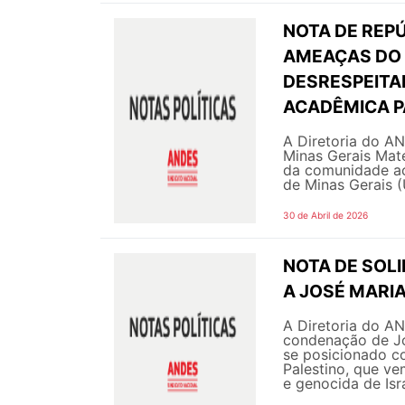
NOTA DE REPÚ
AMEAÇAS DO 
DESRESPEITA
ACADÊMICA P
A Diretoria do A
Minas Gerais Mat
da comunidade ac
de Minas Gerais (
30 de Abril de 2026
NOTA DE SOL
A JOSÉ MARIA
A Diretoria do A
condenação de Jo
se posicionado c
Palestino, que ve
e genocida de Isra