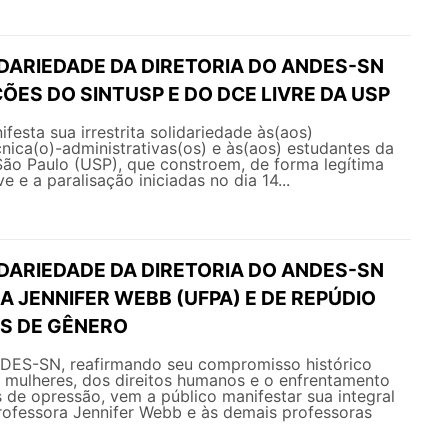
IDARIEDADE DA DIRETORIA DO ANDES-SN
ÕES DO SINTUSP E DO DCE LIVRE DA USP
sta sua irrestrita solidariedade às(aos)
cnica(o)-administrativas(os) e às(aos) estudantes da
São Paulo (USP), que constroem, de forma legítima
ve e a paralisação iniciadas no dia 14...
IDARIEDADE DA DIRETORIA DO ANDES-SN
 JENNIFER WEBB (UFPA) E DE REPÚDIO
AS DE GÊNERO
NDES-SN, reafirmando seu compromisso histórico
 mulheres, dos direitos humanos e o enfrentamento
 de opressão, vem a público manifestar sua integral
rofessora Jennifer Webb e às demais professoras