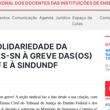
IONAL DOS DOCENTES DAS INSTITUIÇÕES DE ENS
entos
Comunicação
Agenda
Jurídico
Espaço de
Cont
Lutas
OLIDARIEDADE DA
ÚL
AN
S-SN À GREVE DAS(OS)
So
13
 E À SINDUNDF
O 
co
dia
reve! A seção sindical faz a luta desde a sua criação, com
 Turma Cível do Tribunal de Justiça do Distrito Federal e dos
 A decisão é referente ao Mandado de Segurança Coletivo nº