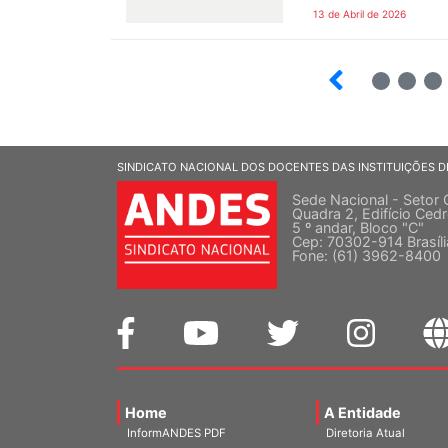
13 de Abril de 2026
2
3
SINDICATO NACIONAL DOS DOCENTES DAS INSTITUIÇÕES D
Sede Nacional - Setor 
Quadra 2, Edifício Cedr
5 º andar, Bloco "C"
Cep: 70302-914 Brasíl
Fone: (61) 3962-8400
Home
A Entidade
InformANDES PDF
Diretoria Atual