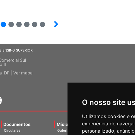
4
5
6
7
8
9
E ENSINO SUPERIOR
Comercial Sul
o II
ia-DF |
Ver mapa
O nosso site u
Utilizamos cookies e o
experiência de navega
Documentos
Mídias
Agenda
Notíci
personalizado, anúncios
Circulares
Galerias