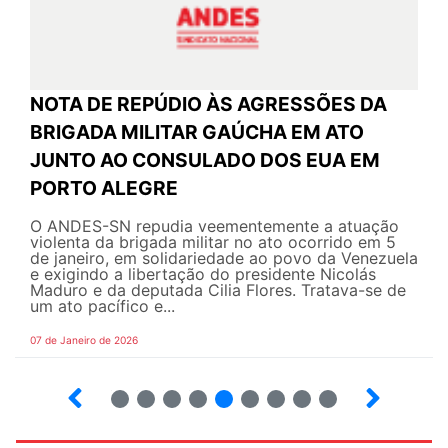
NOTA DE REPÚDIO ÀS AGRESSÕES DA
BRIGADA MILITAR GAÚCHA EM ATO
JUNTO AO CONSULADO DOS EUA EM
PORTO ALEGRE
O ANDES-SN repudia veementemente a atuação
violenta da brigada militar no ato ocorrido em 5
de janeiro, em solidariedade ao povo da Venezuela
e exigindo a libertação do presidente Nicolás
Maduro e da deputada Cilia Flores. Tratava-se de
um ato pacífico e...
07 de Janeiro de 2026
3
4
5
6
7
8
9
10