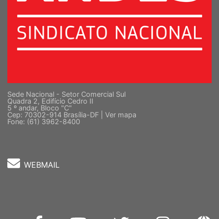
Sede Nacional - Setor Comercial Sul
Quadra 2, Edifício Cedro II
5 º andar, Bloco "C"
Cep: 70302-914 Brasília-DF |
Ver mapa
Fone: (61) 3962-8400
WEBMAIL