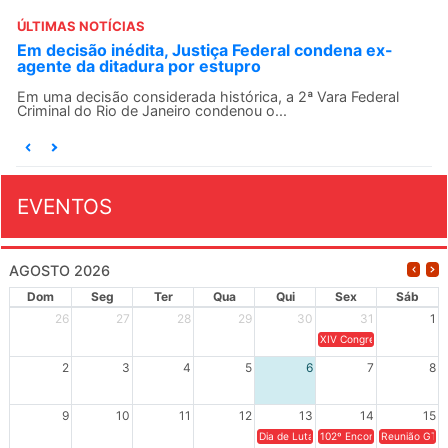
ÚLTIMAS NOTÍCIAS
Em decisão inédita, Justiça Federal condena ex-
agente da ditadura por estupro
Em uma decisão considerada histórica, a 2ª Vara Federal
Criminal do Rio de Janeiro condenou o...
EVENTOS
AGOSTO 2026
Dom
Seg
Ter
Qua
Qui
Sex
Sáb
26
27
28
29
30
31
1
XIV Congresso Brasileiro 
2
3
4
5
6
7
8
9
10
11
12
13
14
15
Dia de Luta em Defesa de Cuba e da S
102º Encontro da Regional
Reunião GTPE