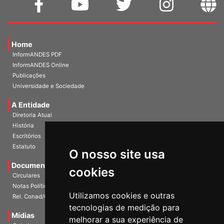
Home
InformANDES PDF
InformANDES Online
Publicações
Universidade e Sociedade
A Entidade
Diretoria Atual
História
Escritórios
Estatuto
O nosso site usa
Documentos
cookies
Circulares
Notas Políticas
Utilizamos cookies e outras
Rel. Conad/Congresso
tecnologias de medição para
Mídias
melhorar a sua experiência de