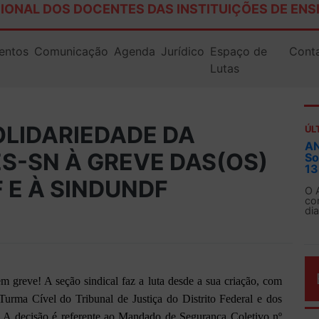
IONAL DOS DOCENTES DAS INSTITUIÇÕES DE ENS
entos
Comunicação
Agenda
Jurídico
Espaço de
Cont
Lutas
OLIDARIEDADE DA
ÚL
AN
S-SN À GREVE DAS(OS)
So
13
 E À SINDUNDF
O 
co
dia
reve! A seção sindical faz a luta desde a sua criação, com
 Turma Cível do Tribunal de Justiça do Distrito Federal e dos
 A decisão é referente ao Mandado de Segurança Coletivo nº