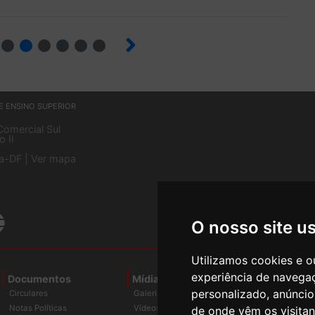
4
5
6
7
8
9
E ENSINO SUPERIOR
Comercial Sul
o II
ia-DF |
Ver mapa
O nosso site u
Utilizamos cookies e o
experiência de navega
Documentos
Mídias
Agenda
Notíci
personalizado, anúncios
Circulares
Galerias
Notas Políticas
Vídeos
de onde vêm os visitan