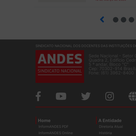
2
3
SINDICATO NACIONAL DOS DOCENTES DAS INSTITUIÇÕES D
Sede Nacional - Setor 
Quadra 2, Edifício Cedr
5 º andar, Bloco "C"
Cep: 70302-914 Brasíl
Fone: (61) 3962-8400
Home
A Entidade
InformANDES PDF
Diretoria Atual
InformANDES Online
História