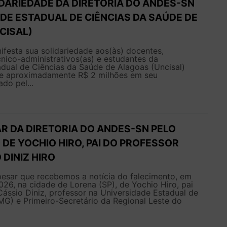
IDARIEDADE DA DIRETORIA DO ANDES-SN
DE ESTADUAL DE CIÊNCIAS DA SAÚDE DE
CISAL)
esta sua solidariedade aos(às) docentes,
cnico-administrativos(as) e estudantes da
dual de Ciências da Saúde de Alagoas (Uncisal)
de aproximadamente R$ 2 milhões em seu
do pel...
R DA DIRETORIA DO ANDES-SN PELO
DE YOCHIO HIRO, PAI DO PROFESSOR
 DINIZ HIRO
esar que recebemos a notícia do falecimento, em
26, na cidade de Lorena (SP), de Yochio Hiro, pai
ássio Diniz, professor na Universidade Estadual de
MG) e Primeiro-Secretário da Regional Leste do