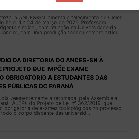
 DA PROFESSORA CLEIER MARCONSIN
steza, o ANDES-SN lamenta o falecimento de Cleier
o hoje, dia 24 de março de 2026. Professora,
rigente sindical, com atuação na Universidade do
Janeiro, com uma produção teórica sempre articu...
DIO DA DIRETORIA DO ANDES-SN À
 PROJETO QUE IMPÕE EXAME
O OBRIGATÓRIO A ESTUDANTES DAS
ES PÚBLICAS DO PARANÁ
dia veementemente a retomada, pela Assembleia
raná (ALEP), do Projeto de Lei nº 362/2019, que
ão obrigatória de exames toxicológicos no processo
 todo o corpo discente das universid...