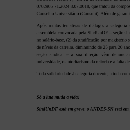
0702905-71.2024.8.07.0018, que tratou da composi
Conselho Universitário (Consuni). Além de garanti
Após muitas tentativas de diálogo, a categoria
assembleia convocada pela SindUnDF – seção si
no salário-base, (2) da gratificação por magistério
de níveis da carreira, diminuindo de 25 para 20 an
seção sindical e a sua direção vêm denuncian
universidade, o autoritarismo da reitoria e a falta d
Toda solidariedade à categoria docente, a toda co
Só a luta muda a vida!
SindUnDF está em greve, o ANDES-SN está em 