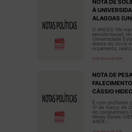
NOTA DE SOL
À UNIVERSIDA
ALAGOAS (UN
O ANDES-SN manif
servidores(as) té
Universidade Esta
diante do corte 
orçamento, realiza
18 de Março de 2026
NOTA DE PESA
FALECIMENTO 
CÁSSIO HIDEO
É com profundo p
17 de março de 20
do companheiro C
Minas Gerais (UE
ANDE...
18 de Março de 2026