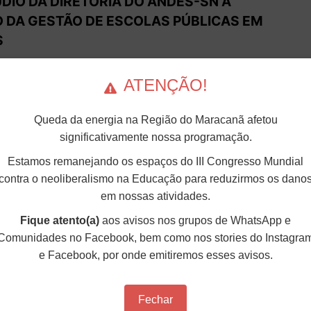
DIO DA DIRETORIA DO ANDES-SN À
O DA GESTÃO DE ESCOLAS PÚBLICAS EM
S
ato Nacional dos Docentes das Instituições de
anifesta seu mais veemente repúdio ao leilão
ATENÇÃO!
e março de 2026, na B3, que definiu a entrega da
trutura e serviços de 95 escolas p&uac...
Queda da energia na Região do Maracanã afetou
significativamente nossa programação.
DIO DA DIRETORIA DO ANDES-SN À
Estamos remanejando os espaços do III Congresso Mundial
contra o neoliberalismo na Educação para reduzirmos os dano
E GÊNERO
em nossas atividades.
oramente, no último período, as denúncias de
as mulheres no país. Infelizmente, casos de violência
Fique atento(a)
aos avisos nos grupos de WhatsApp e
tica também ocorrem no âmbito da militância de
Comunidades no Facebook, bem como nos stories do Instagra
O ANDES-SN te...
e Facebook, por onde emitiremos esses avisos.
Fechar
R DA DIRETORIA DO ANDES-SN PELO