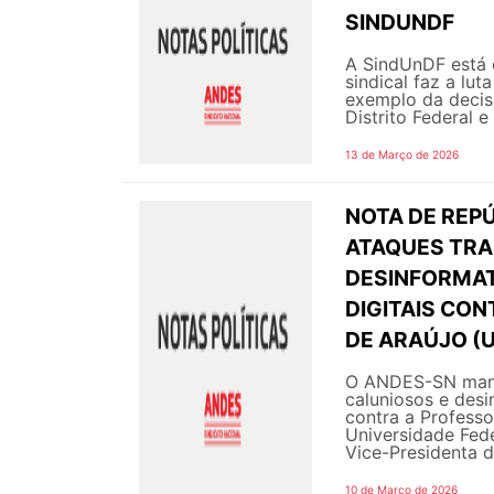
SINDUNDF
A SindUnDF está 
sindical faz a lut
exemplo da decisã
Distrito Federal e
13 de Março de 2026
NOTA DE REPÚ
ATAQUES TRA
DESINFORMAT
DIGITAIS CON
DE ARAÚJO (
O ANDES-SN manif
caluniosos e desi
contra a Professo
Universidade Fed
Vice-Presidenta d
10 de Março de 2026