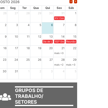
OSTO 2026
Dom
Seg
Ter
Qua
Qui
Sex
Sáb
26
27
28
29
30
31
1
XIV Congresso Brasileiro de Pesquisadores(a
2
3
4
5
6
7
8
9
10
11
12
13
14
15
Dia de Luta em Defesa de Cuba e da Soberania dos Po
102º Encontro da Regional Leste, “Em terra e
Reunião GTPE.
16
17
18
19
20
21
22
mais +3
23
24
25
26
27
28
29
mais +2
mais +3
30
31
1
2
3
4
5
GRUPOS DE
TRABALHO/
SETORES