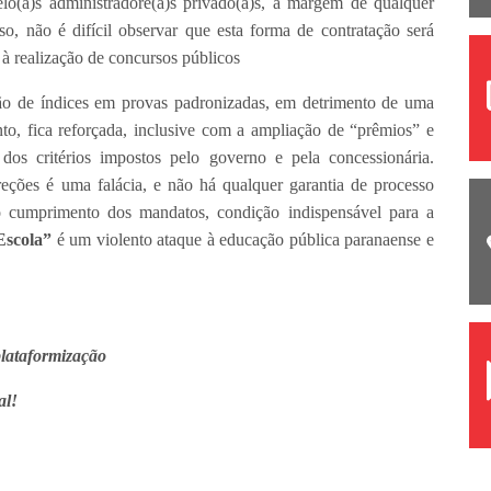
lo(a)s administradore(a)s privado(a)s, à margem de qualquer
o, não é difícil observar que esta forma de contratação será
 à realização de concursos públicos
ão de índices em provas padronizadas, em detrimento de uma
, fica reforçada, inclusive com a ampliação de “prêmios” e
dos critérios impostos pelo governo e pela concessionária.
reções é uma falácia, e não há qualquer garantia de processo
 cumprimento dos mandatos, condição indispensável para a
 Escola”
é um violento ataque à educação pública paranaense e
plataformização
al!