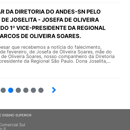
R DA DIRETORIA DO ANDES-SN PELO
DE JOSELITA - JOSEFA DE OLIVEIRA
DO 1º VICE-PRESIDENTE DA REGIONAL
ARCOS DE OLIVEIRA SOARES.
esar que recebemos a notícia do falecimento,
 de fevereiro, de Josefa de Oliveira Soares, mãe do
de Oliveira Soares, nosso companheiro da Diretoria
presidente da Regional São Paulo. Dona Joselita,...
5
6
7
8
9
10
E ENSINO SUPERIOR
Comercial Sul
o II