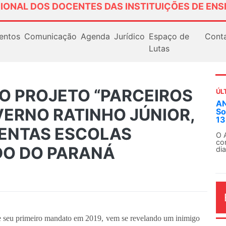
IONAL DOS DOCENTES DAS INSTITUIÇÕES DE ENS
entos
Comunicação
Agenda
Jurídico
Espaço de
Cont
Lutas
AO PROJETO “PARCEIROS
ÚL
AN
VERNO RATINHO JÚNIOR,
So
13
ZENTAS ESCOLAS
O 
co
DO DO PARANÁ
dia
de seu primeiro mandato em 2019, vem se revelando um inimigo