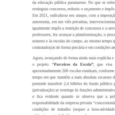
da educação pública paranaense. No que se refere
restinguiu concursos, reduziu o orçamento e impôs 
Em 2021, radicalizou seu ataque, com a imposiçã
autonomia, em um viés privatista, intervencionist
igualmente impôs a restrição de concursos e o arr
professores, fez avançar a plataformização, o proc
noturno e às escolas do campo, ao mesmo tempo qu
contratado(a)s de forma precária e em condições ate
Agora, avançando de forma ainda mais explícita e 
o projeto: “
Parceiros da Escola”
, que visa 
aproximadamente 200 escolas estaduais, conforme
tempo em que mantém a mais absoluta escassez de
pretende transferir 2,4 bilhões do fundo público
(privatização) se restringe às funções administrativ
e fica evidente quando se observa que a própr
responsabilidade da empresa privada “concessionár
condições de trabalho (sequer a hora-ativida