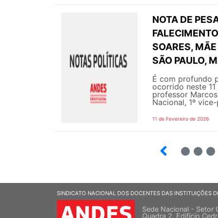
NOTA DE PESA
FALECIMENTO 
SOARES, MÃE 
SÃO PAULO, M
É com profundo p
ocorrido neste 11
professor Marcos 
Nacional, 1º vice-
11 de Fevereiro de 2026
2
3
4
SINDICATO NACIONAL DOS DOCENTES DAS INSTITUIÇÕES D
Sede Nacional - Setor 
Quadra 2, Edifício Cedr