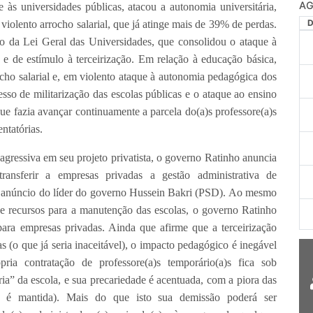
AG
 às universidades públicas, atacou a autonomia universitária,
violento arrocho salarial, que já atinge mais de 39% de perdas.
o da Lei Geral das Universidades, que consolidou o ataque à
a e de estímulo à terceirização. Em relação à educação básica,
ocho salarial e, em violento ataque à autonomia pedagógica dos
esso de militarização das escolas públicas e o ataque ao ensino
e fazia avançar continuamente a parcela do(a)s professore(a)s
ntatórias.
agressiva em seu projeto privatista, o governo Ratinho anuncia
transferir a empresas privadas a gestão administrativa de
 anúncio do líder do governo Hussein Bakri (PSD). Ao mesmo
 recursos para a manutenção das escolas, o governo Ratinho
 para empresas privadas. Ainda que afirme que a terceirização
as (o que já seria inaceitável), o impacto pedagógico é inegável
ia contratação de professore(a)s temporário(a)s fica sob
ia” da escola, e sua precariedade é acentuada, com a piora das
de é mantida). Mais do que isto sua demissão poderá ser