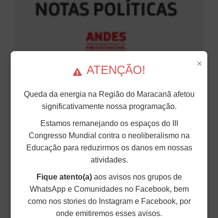
×
ATENÇÃO!
NOTA DE CONGRATULAÇÃO DA
DIRETORIA DO ANDES-SN À
Queda da energia na Região do Maracanã afetou
COMUNIDADE ACADÊMICA DA UFBA
significativamente nossa programação.
PELA PRIMEIRA ELEIÇÃO DIRETA PARA
Estamos remanejando os espaços do III
REITOR(A) NAS UNIVERSIDADES
Congresso Mundial contra o neoliberalismo na
FEDERAIS.
Educação para reduzirmos os danos em nossas
atividades.
O ANDES-Sindicato Nacional parabeniza a
comunidade da Universidade Federal da Bahia
Fique atento(a)
aos avisos nos grupos de
(UFBA) pela realização, nos últimos dias 20 e 21
de maio, da primeira eleição direta para reitor(a)
WhatsApp e Comunidades no Facebook, bem
nas universidades federais brasileiras,...
como nos stories do Instagram e Facebook, por
onde emitiremos esses avisos.
25 de Maio de 2026