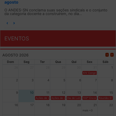
agosto
O ANDES-SN conclama suas seções sindicais e o conjunto
da categoria docente a construírem, no dia...
EVENTOS
AGOSTO 2026
Dom
Seg
Ter
Qua
Qui
Sex
Sáb
26
27
28
29
30
31
1
XIV Congresso Brasileiro 
2
3
4
5
6
7
8
9
10
11
12
13
14
15
Ações de solidariedade a Cuba no Rio Grande do Sul - 100 anos 
Ações de solidariedade a Cuba no Rio Grande do Su
Dia de Luta em Defesa de Cuba e da S
102º Encontro da Regional
Reunião GTPE
16
17
18
19
20
21
22
mais +3