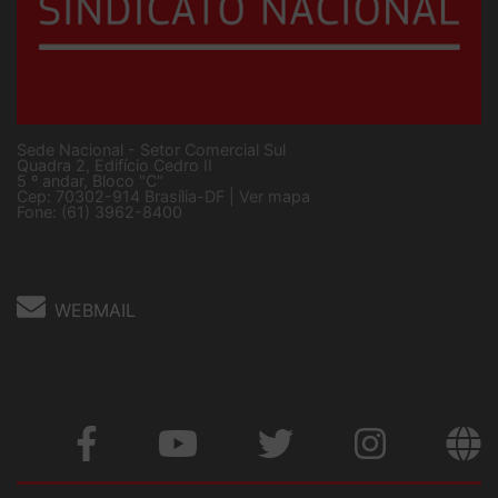
Sede Nacional - Setor Comercial Sul
Quadra 2, Edifício Cedro II
5 º andar, Bloco "C"
Cep: 70302-914 Brasília-DF |
Ver mapa
Fone: (61) 3962-8400
WEBMAIL