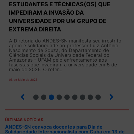
ESTUDANTES E TÉCNICAS(OS) QUE
IMPEDIRAM A INVASÃO DA
UNIVERSIDADE POR UM GRUPO DE
EXTREMA DIREITA
A Diretoria do ANDES-SN manifesta seu irrestrito
apoio e solidariedade ao professor Luiz Antônio
Nascimento de Souza, do Departamento de
Ciências Sociais da Universidade Federal do
Amazonas - UFAM pelo enfrentamento aos
fascistas que invadiram a universidade em 5 de
maio de 2026. O refer...
08 de Maio de 2026
2
3
4
5
6
7
8
9
ÚLTIMAS NOTÍCIAS
ANDES-SN convoca docentes para Dia de
Solidariedade Internacionalista com Cuba em 13 de