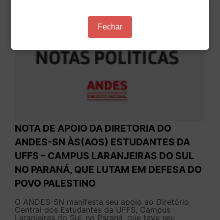
Fechar
NOTA DE APOIO DA DIRETORIA DO
ANDES-SN ÀS(AOS) ESTUDANTES DA
UFFS – CAMPUS LARANJEIRAS DO SUL
NO PARANÁ, QUE LUTAM EM DEFESA DO
POVO PALESTINO
O ANDES-SN manifesta seu apoio ao Diretório
Central dos Estudantes da UFFS, Campus
Laranjeiras do Sul, no Paraná, que teve seu