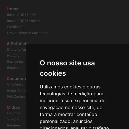
Home
InformANDES PDF
InformANDES Online
Publicações
Universidade e Sociedade
A Entidade
Diretoria Atual
História
O nosso site usa
Escritórios
Estatuto
cookies
Documentos
Circulares
Utilizamos cookies e outras
Notas Políticas
tecnologias de medição para
Rel. Conad/Congresso
melhorar a sua experiência de
navegação no nosso site, de
Mídias
Galerias
forma a mostrar conteúdo
Vídeos
personalizado, anúncios
Imagens
direcionados, analisar o tráfego