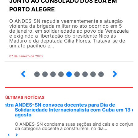
JUNTO AO CONSULADO DOS EUA EM
PORTO ALEGRE
O ANDES-SN repudia veementemente a atuação
violenta da brigada militar no ato ocorrido em 5
de janeiro, em solidariedade ao povo da Venezuela
e exigindo a libertação do presidente Nicolás
Maduro e da deputada Cilia Flores. Tratava-se de
um ato pacífico e...
07 de Janeiro de 2026
3
4
5
6
7
8
9
10
ÚLTIMAS NOTÍCIAS
ANDES-SN convoca docentes para Dia de
Solidariedade Internacionalista com Cuba em 13 de
agosto
O ANDES-SN conclama suas seções sindicais e o conjunto
da categoria docente a construírem, no dia...