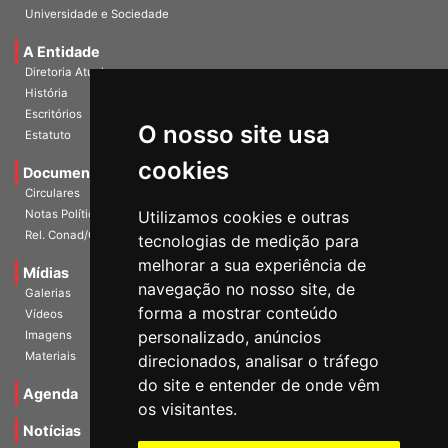
Publicações
Universidade e Sociedade
A Entidade
Diretoria Atual
História
O nosso site usa
Escritórios
Estatuto
cookies
Documentos
Circulares
Utilizamos cookies e outras
Notas Políticas
tecnologias de medição para
Rel. Conad/Congresso
melhorar a sua experiência de
navegação no nosso site, de
Mídias
Galerias
forma a mostrar conteúdo
Vídeos
personalizado, anúncios
Imagens
direcionados, analisar o tráfego
Materiais
do site e entender de onde vêm
os visitantes.
Agenda
Notícias