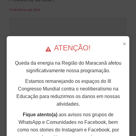
10 de Março de 2026
×
ATENÇÃO!
Queda da energia na Região do Maracanã afetou
significativamente nossa programação.
Estamos remanejando os espaços do III
Congresso Mundial contra o neoliberalismo na
NOTA DE REPÚDIO DA DIRETORIA DO
Educação para reduzirmos os danos em nossas
ANDES-SN AOS ATOS DE VIOLÊNCIA E
atividades.
INTIMIDAÇÃO NA UNIVERSIDADE
Fique atento(a)
aos avisos nos grupos de
ESTADUAL DE CAMPINAS (UNICAMP).
WhatsApp e Comunidades no Facebook, bem
O ANDES-SN repudia com veemência os atos de
como nos stories do Instagram e Facebook, por
violência e intimidação ocorridos em 23 de