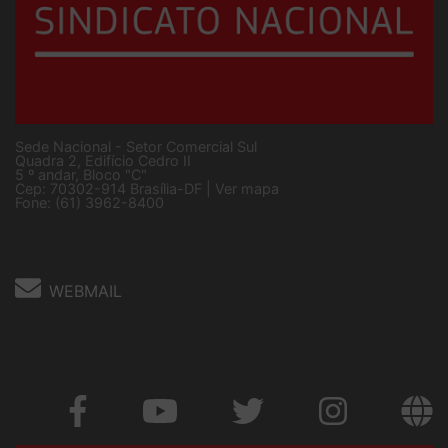
Sede Nacional - Setor Comercial Sul
Quadra 2, Edifício Cedro II
5 º andar, Bloco "C"
Cep: 70302-914 Brasília-DF |
Ver mapa
Fone: (61) 3962-8400
WEBMAIL