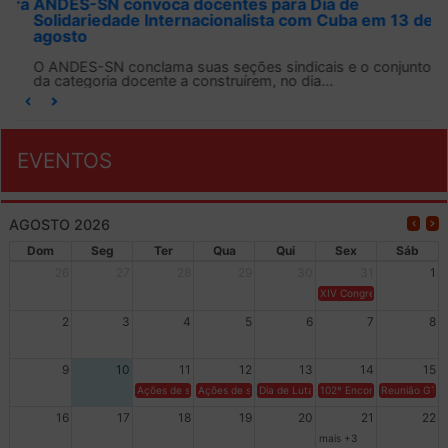
ANDES-SN convoca docentes para Dia de
Solidariedade Internacionalista com Cuba em 13 de
agosto
O ANDES-SN conclama suas seções sindicais e o conjunto
da categoria docente a construírem, no dia...
EVENTOS
AGOSTO 2026
Dom
Seg
Ter
Qua
Qui
Sex
Sáb
26
27
28
29
30
31
1
XIV Congresso Brasileiro 
2
3
4
5
6
7
8
9
10
11
12
13
14
15
Ações de solidariedade a Cuba no Rio Grande do Sul - 100 anos 
Ações de solidariedade a Cuba no Rio Grande do Su
Dia de Luta em Defesa de Cuba e da S
102º Encontro da Regional
Reunião GTPE
16
17
18
19
20
21
22