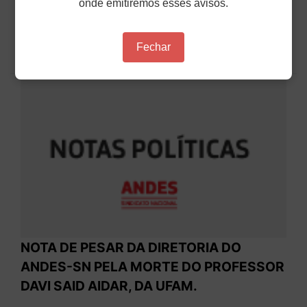
onde emitiremos esses avisos.
fevereiro de 2026, no campus de Barão Geraldo
da UNICAMP, quando um grupo externo invadiu a
recepção de calouros e promoveu agressões e
ameaças contra e...
Fechar
26 de Fevereiro de 2026
NOTA DE PESAR DA DIRETORIA DO
ANDES-SN PELA MORTE DO PROFESSOR
DAVI SAID AIDAR, DA UFAM.