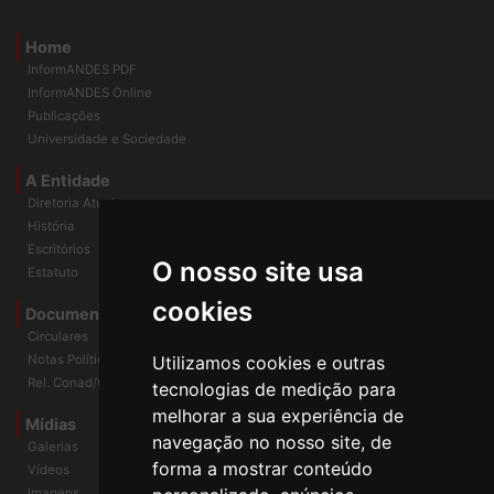
Home
InformANDES PDF
InformANDES Online
Publicações
Universidade e Sociedade
A Entidade
Diretoria Atual
História
O nosso site usa
Escritórios
Estatuto
cookies
Documentos
Circulares
Utilizamos cookies e outras
Notas Políticas
tecnologias de medição para
Rel. Conad/Congresso
melhorar a sua experiência de
navegação no nosso site, de
Mídias
Galerias
forma a mostrar conteúdo
Vídeos