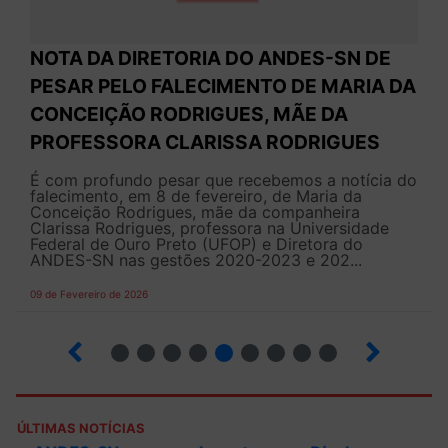
NOTA DA DIRETORIA DO ANDES-SN DE
PESAR PELO FALECIMENTO DE MARIA DA
CONCEIÇÃO RODRIGUES, MÃE DA
PROFESSORA CLARISSA RODRIGUES
É com profundo pesar que recebemos a notícia do
falecimento, em 8 de fevereiro, de Maria da
Conceição Rodrigues, mãe da companheira
Clarissa Rodrigues, professora na Universidade
Federal de Ouro Preto (UFOP) e Diretora do
ANDES-SN nas gestões 2020-2023 e 202...
09 de Fevereiro de 2026
2
3
4
5
6
7
8
9
10
ÚLTIMAS NOTÍCIAS