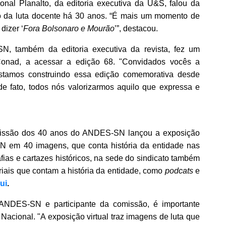
onal Planalto, da editoria executiva da U&S, falou da
o da luta docente há 30 anos. “É mais um momento de
dizer ‘
Fora Bolsonaro e Mourão
’”, destacou.
SN, também da editoria executiva da revista
, fez um
onad, a acessar a edição 68. "Convidados vocês a
 Estamos construindo essa edição comemorativa desde
 de fato, todos nós valorizarmos aquilo que expressa e
issão dos 40 anos do ANDES-SN
lançou a
exposição
SN em 40 imagens, que conta história da entidade nas
ias e cartazes históricos, na sede do sindicato também
iais que contam a história da entidade, como
podcats
e
ui
.
o ANDES-SN e participante da comissão, é importante
Nacional. "A exposição virtual traz imagens de luta que