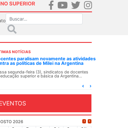
INO SUPERIOR
ato
TIMAS NOTÍCIAS
DES-SN convoca docentes para Dia de
lidariedade Internacionalista com Cuba em
 de agosto
ANDES-SN conclama suas seções sindicais e o
njunto da categoria docente a construírem, no
...
EVENTOS
OSTO 2026