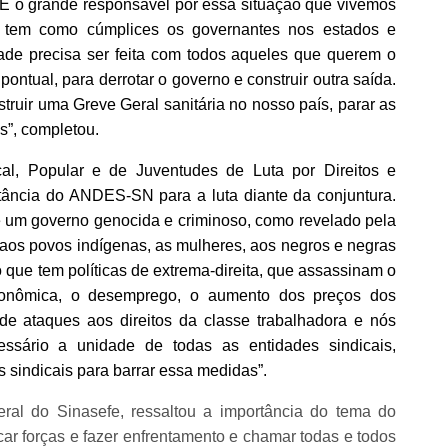
E o grande responsável por essa situação que vivemos
 tem como cúmplices os governantes nos estados e
ade precisa ser feita com todos aqueles que querem o
ontual, para derrotar o governo e construir outra saída.
truir uma Greve Geral sanitária no nosso país, parar as
s”, completou.
cal, Popular e de Juventudes de Luta por Direitos e
tância do ANDES-SN para a luta diante da conjuntura.
um governo genocida e criminoso, como revelado pela
aos povos indígenas, as mulheres, aos negros e negras
que tem políticas de extrema-direita, que assassinam o
conômica, o desemprego, o aumento dos preços dos
 de ataques aos direitos da classe trabalhadora e nós
cessário a unidade de todas as entidades sindicais,
s sindicais para barrar essa medidas”.
al do Sinasefe, ressaltou a importância do tema do
r forças e fazer enfrentamento e chamar todas e todos