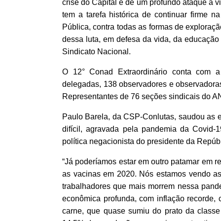
crise do Capital e de um profundo ataque à 
tem a tarefa histórica de continuar firme 
Pública, contra todas as formas de exploraç
dessa luta, em defesa da vida, da educação 
Sindicato Nacional.
O 12° Conad Extraordinário conta com 
delegadas, 138 observadores e observadoras,
Representantes de 76 seções sindicais do 
Paulo Barela, da CSP-Conlutas, saudou as e 
difícil, agravada pela pandemia da Covid-
política negacionista do presidente da Repúbl
“Já poderíamos estar em outro patamar em r
as vacinas em 2020. Nós estamos vendo as 
trabalhadores que mais morrem nessa pande
econômica profunda, com inflação recorde, 
carne, que quase sumiu do prato da class