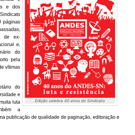
as e dos
Sindicato
0 páginas
passadas,
os de ex-
cional e,
nário do
rto pela
de vítimas
tário do
rsidade e
Edição celebra 40 anos do Sindicato
uita luta
ambém a
 publicação de qualidade de paginação, editoração e