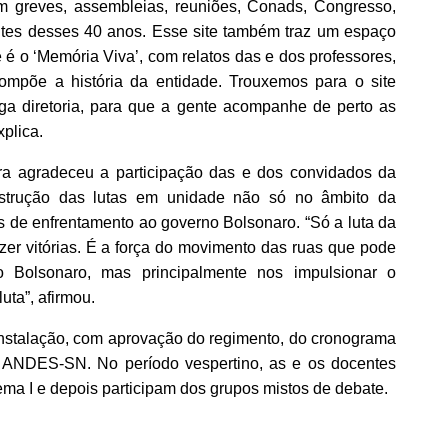
m greves, assembleias, reuniões, Conads, Congresso,
tes desses 40 anos. Esse site também traz um espaço
 o ‘Memória Viva’, com relatos das e dos professores,
compõe a história da entidade. Trouxemos para o site
ga diretoria, para que a gente acompanhe de perto as
xplica.
ra agradeceu a participação das e dos convidados da
nstrução das lutas em unidade não só no âmbito da
 de enfrentamento ao governo Bolsonaro. “Só a luta da
zer vitórias. É a força do movimento das ruas que pode
 Bolsonaro, mas principalmente nos impulsionar o
uta”, afirmou.
e Instalação, com aprovação do regimento, do cronograma
o ANDES-SN. No período vespertino, as e os docentes
ema I e depois participam dos grupos mistos de debate.