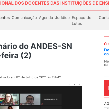
IONAL DOS DOCENTES DAS INSTITUIÇÕES DE ENS
entos
Comunicação
Agenda
Jurídico
Espaço de
Cont
Lutas
inário do ANDES-SN
ÚL
Docentes paralisam novamente as atividades
AN
feira (2)
contra as políticas de Milei na Argentina
So
13
Nessa segunda-feira (3), sindicatos de docentes
da educação superior e básica da Argentina...
O 
co
dia
alizado em 02 de Julho de 2021 às 15h42
AG