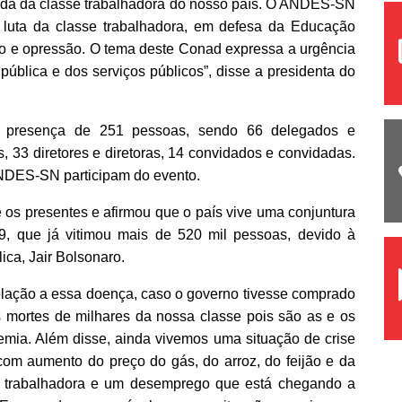
vida da classe trabalhadora do nosso país. O ANDES-SN
na luta da classe trabalhadora, em defesa da Educação
ão e opressão. O tema deste Conad expressa a urgência
pública e dos serviços públicos”, disse a presidenta do
a presença de 251 pessoas, sendo 66 delegados e
 33 diretores e diretoras, 14 convidados e convidadas.
ANDES-SN participam do evento.
os presentes e afirmou que o país vive uma conjuntura
19, que já vitimou mais de 520 mil pessoas, devido à
ica, Jair Bolsonaro.
elação a essa doença, caso o governo tivesse comprado
mortes de milhares da nossa classe pois são as e os
mia. Além disse, ainda vivemos uma situação de crise
com aumento do preço do gás, do arroz, do feijão e da
e trabalhadora e um desemprego que está chegando a