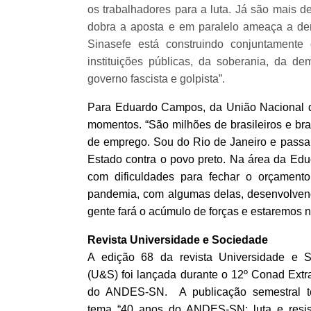
os trabalhadores para a luta. Já são mais d
dobra a aposta e em paralelo ameaça a de
Sinasefe está construindo conjuntament
instituições públicas, da soberania, da d
governo fascista e golpista”.
Para Eduardo Campos, da União Nacional d
momentos. “São milhões de brasileiros e bra
de emprego. Sou do Rio de Janeiro e passa
Estado contra o povo preto. Na área da Edu
com dificuldades para fechar o orçament
pandemia, com algumas delas, desenvolvendo
gente fará o acúmulo de forças e estaremos n
Revista Universidade e Sociedade
A edição 68 da revista Universidade e 
(U&S) foi lançada durante o 12º Conad Extra
do ANDES-SN. A publicação semestral 
tema “40 anos do ANDES-SN: luta e resis