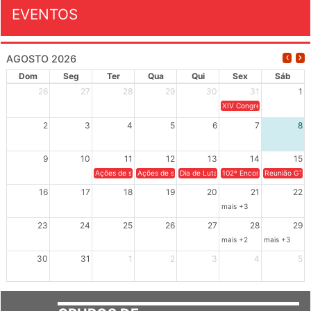
EVENTOS
AGOSTO 2026
Dom
Seg
Ter
Qua
Qui
Sex
Sáb
26
27
28
29
30
31
1
XIV Congresso Brasileiro 
2
3
4
5
6
7
8
9
10
11
12
13
14
15
Ações de solidariedade a Cuba no Rio Grande do Sul - 100 anos 
Ações de solidariedade a Cuba no Rio Grande do Su
Dia de Luta em Defesa de Cuba e da S
102º Encontro da Regional
Reunião GTPE
16
17
18
19
20
21
22
mais +3
23
24
25
26
27
28
29
mais +2
mais +3
30
31
1
2
3
4
5