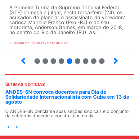
A Primeira Turma do Supremo Tribunal Federal
(STF) começa a julgar, nesta terça-feira (24), os
acusados de planejar o assassinato da vereadora
carioca Marielle Franco (Psol-RJ) e de seu
motorista, Anderson Gomes, em março de 2018,
no centro do Rio de Janeiro (RJ). As...
Publicado em: 23 de Fevereiro de 2026
15
16
17
18
19
20
21
22
23
ÚLTIMAS NOTÍCIAS
ANDES-SN convoca docentes para Dia de
Solidariedade Internacionalista com Cuba em 13 de
agosto
O ANDES-SN conclama suas seções sindicais e o conjunto
da categoria docente a construírem, no dia...