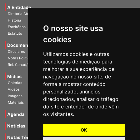
A Entidade
Diretoria Atual
História
O nosso site usa
Escritórios
Estatuto
cookies
Documentos
Circulares
Utilizamos cookies e outras
Notas Políticas
tecnologias de medição para
Rel. Conad/Congresso
melhorar a sua experiência de
navegação no nosso site, de
Mídias
Galerias
forma a mostrar conteúdo
Vídeos
personalizado, anúncios
Imagens
direcionados, analisar o tráfego
Materiais
do site e entender de onde vêm
os visitantes.
Agenda
Notícias
OK
Notas Técnicas