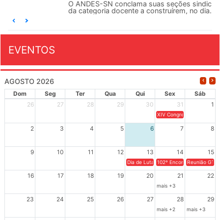
O ANDES-SN conclama suas seções sindicais e o conjunto
da categoria docente a construírem, no dia...
EVENTOS
AGOSTO 2026
Dom
Seg
Ter
Qua
Qui
Sex
Sáb
26
27
28
29
30
31
1
XIV Congresso Brasileiro 
2
3
4
5
6
7
8
9
10
11
12
13
14
15
Dia de Luta em Defesa de Cuba e da S
102º Encontro da Regional
Reunião GTPE
16
17
18
19
20
21
22
mais +3
23
24
25
26
27
28
29
mais +2
mais +3