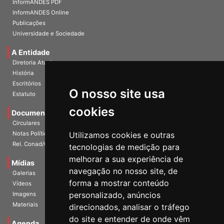
InformANDES PDF
InformANDES Online
Publicações
Universidade e Sociedade
A Entidade
Diretoria Atual
História
O nosso site usa
Escritórios
Estatuto
cookies
Documentos
Circulares
Utilizamos cookies e outras
Notas Políticas
tecnologias de medição para
Rel. Conad/Congresso
melhorar a sua experiência de
navegação no nosso site, de
Mídias
Galerias
forma a mostrar conteúdo
Vídeos
personalizado, anúncios
Imagens
direcionados, analisar o tráfego
Materiais
do site e entender de onde vêm