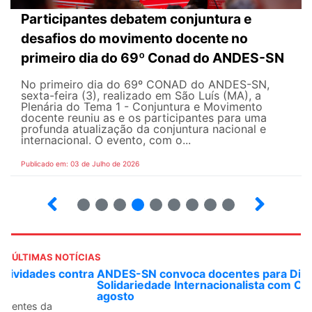
Participantes debatem conjuntura e
desafios do movimento docente no
primeiro dia do 69º Conad do ANDES-SN
No primeiro dia do 69º CONAD do ANDES-SN,
sexta-feira (3), realizado em São Luís (MA), a
Plenária do Tema 1 - Conjuntura e Movimento
docente reuniu as e os participantes para uma
profunda atualização da conjuntura nacional e
internacional. O evento, com o...
Publicado em: 03 de Julho de 2026
2
3
4
5
6
7
8
9
ÚLTIMAS NOTÍCIAS
ANDES-SN convoca docentes para Dia de
Solidariedade Internacionalista com Cuba em 13 de
agosto