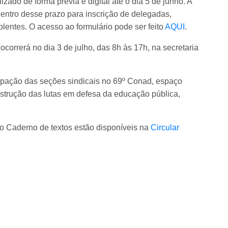
ado de forma prévia e digital até o dia 5 de junho. A
entro desse prazo para inscrição de delegadas,
lentes. O acesso ao formulário pode ser feito
AQUI
.
correrá no dia 3 de julho, das 8h às 17h, na secretaria
ipação das seções sindicais no 69º Conad, espaço
nstrução das lutas em defesa da educação pública,
o Caderno de textos estão disponíveis na
Circular