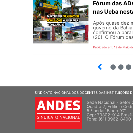
Fórum das ADs
nas Ueba nest
Após quase dez m
governo da Bahia
confirmou a para
(20). O Fórum das
Publicado em: 19 de Maio d
5
6
7
SINDICATO NACIONAL DOS DOCENTES DAS INSTITUIÇÕES D
Sede Nacional - Setor 
Quadra 2, Edifício Cedr
5 º andar, Bloco "C"
Cep: 70302-914 Brasíl
Fone: (61) 3962-8400