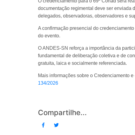
O credenciamento para o 69º Conad será realiz
documentação regimental deve ser enviada d
delegados, observadoras, observadores e sup
A confirmação presencial do credenciamento o
do evento.
O ANDES-SN reforça a importância da partic
fundamental de deliberação coletiva e de co
gratuita, laica e socialmente referenciada.
Mais informações sobre o Credenciamento e 
134/2026
Compartilhe...