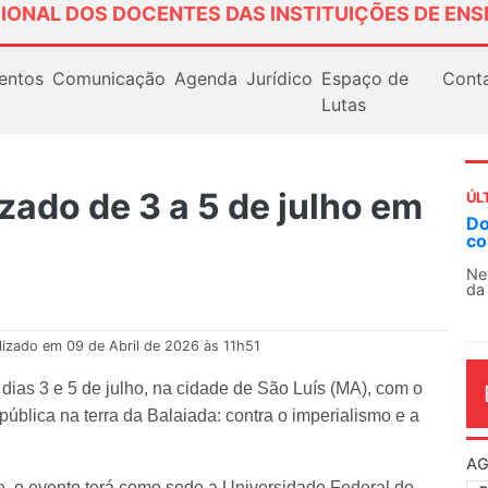
IONAL DOS DOCENTES DAS INSTITUIÇÕES DE ENS
entos
Comunicação
Agenda
Jurídico
Espaço de
Cont
Lutas
zado de 3 a 5 de julho em
ÚL
Docentes paralisam novamente as atividade
contra as políticas de Milei na Argentina
Nessa segunda-feira (3), sindicatos de docentes
da educação superior e básica da Argentina...
lizado em 09 de Abril de 2026 às 11h51
ias 3 e 5 de julho, na cidade de São Luís (MA), com o
pública na terra da Balaiada: contra o imperialismo e a
AG
e, o evento terá como sede a Universidade Federal do