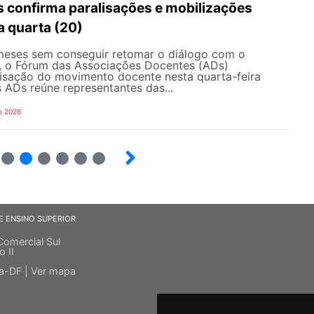
 confirma paralisações e mobilizações
a quarta (20)
eses sem conseguir retomar o diálogo com o
, o Fórum das Associações Docentes (ADs)
lisação do movimento docente nesta quarta-feira
 ADs reúne representantes das...
e 2026
8
9
10
12
13
E ENSINO SUPERIOR
Comercial Sul
o II
ia-DF |
Ver mapa