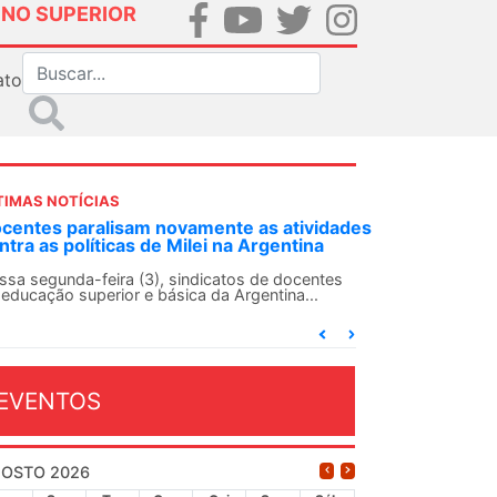
INO SUPERIOR
ato
TIMAS NOTÍCIAS
s
ANDES-SN convoca docentes para Dia de
Solidariedade Internacionalista com Cuba em
13 de agosto
O ANDES-SN conclama suas seções sindicais e o
conjunto da categoria docente a construírem, no
dia...
EVENTOS
OSTO 2026