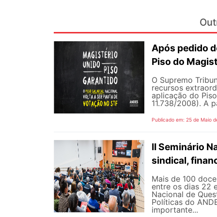
Out
Após pedido de
Piso do Magist
O Supremo Tribun
recursos extraord
aplicação do Piso 
11.738/2008). A p
Publicado em: 25 de Maio d
II Seminário 
sindical, fina
Mais de 100 docen
entre os dias 22 
Nacional de Quest
Políticas do AND
importante...