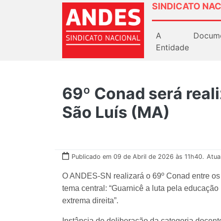
SINDICATO NAC
A
Docum
Entidade
69º Conad será reali
São Luís (MA)
Publicado em 09 de Abril de 2026 às 11h40.
Atua
O ANDES-SN realizará o 69º Conad entre os d
tema central: “Guarnicê a luta pela educação 
extrema direita”.
Instância de deliberação da categoria docent