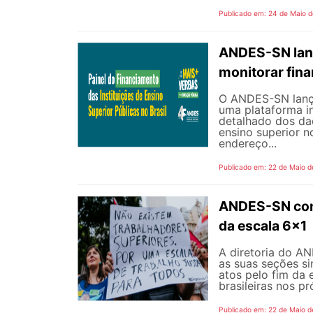
Publicado em: 24 de Maio 
ANDES-SN lanç
monitorar fin
O ANDES-SN lançou
uma plataforma i
detalhado dos dad
ensino superior n
endereço...
Publicado em: 22 de Maio d
ANDES-SN conv
da escala 6x1
A diretoria do A
as suas seções si
atos pelo fim da 
brasileiras nos p
Publicado em: 22 de Maio d