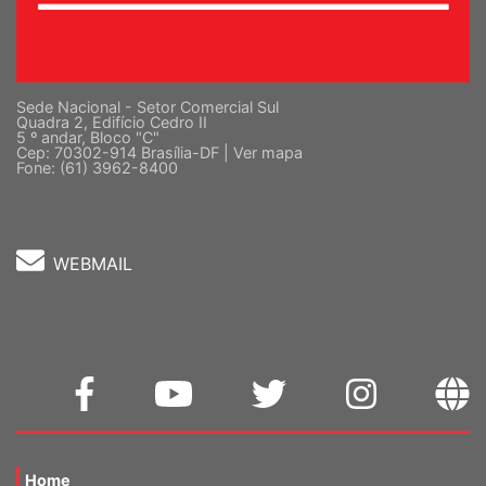
Sede Nacional - Setor Comercial Sul
Quadra 2, Edifício Cedro II
5 º andar, Bloco "C"
Cep: 70302-914 Brasília-DF |
Ver mapa
Fone: (61) 3962-8400
WEBMAIL