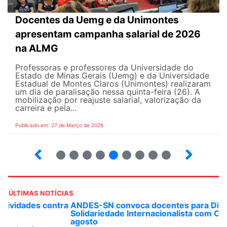
Docentes da Uemg e da Unimontes
apresentam campanha salarial de 2026
na ALMG
Professoras e professores da Universidade do
Estado de Minas Gerais (Uemg) e da Universidade
Estadual de Montes Claros (Unimontes) realizaram
um dia de paralisação nessa quinta-feira (26). A
mobilização por reajuste salarial, valorização da
carreira e pela...
Publicado em: 27 de Março de 2026
12
13
14
15
16
17
18
19
ÚLTIMAS NOTÍCIAS
ANDES-SN convoca docentes para Dia de
Solidariedade Internacionalista com Cuba em 13 de
agosto