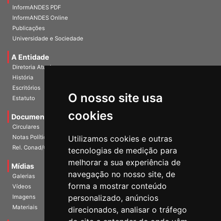
Home
InformANDES PDF
InformANDES Online
Publicações
Universidade e Sociedade
A Entidade
Diretoria Atual
História
O nosso site usa
Escritórios
Estatuto
cookies
Documentos
Circulares
Utilizamos cookies e outras
Notas Políticas
tecnologias de medição para
Rel. Conad/Congresso
melhorar a sua experiência de
navegação no nosso site, de
Mídias
Galerias
forma a mostrar conteúdo
Vídeos
personalizado, anúncios
Imagens
direcionados, analisar o tráfego
Materiais