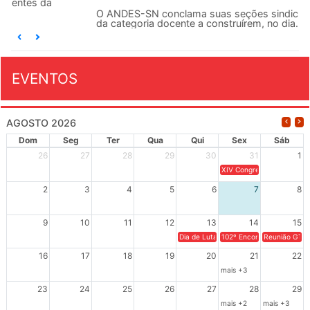
O ANDES-SN conclama suas seções sindicais e o conjunto
da categoria docente a construírem, no dia...
EVENTOS
AGOSTO 2026
Dom
Seg
Ter
Qua
Qui
Sex
Sáb
26
27
28
29
30
31
1
XIV Congresso Brasileiro 
2
3
4
5
6
7
8
9
10
11
12
13
14
15
Dia de Luta em Defesa de Cuba e da S
102º Encontro da Regional
Reunião GTPE
16
17
18
19
20
21
22
mais +3
23
24
25
26
27
28
29