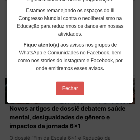
Docentes da UnDF deflagram greve por
Estamos remanejando os espaços do III
valorização da carreira e mais
Congresso Mundial contra o neoliberalismo na
democracia na universidade
Educação para reduzirmos os danos em nossas
As e os docentes da Universidade do Distrito
atividades.
Federal (UnDF) entrarão em greve a partir da
próxima sexta-feira (20). A decisão foi tomada em
Fique atento(a)
aos avisos nos grupos de
assembleia convocada pelo Sindicato de Docentes
WhatsApp e Comunidades no Facebook, bem
da UnDF (SindUnDF – Seção Sindical do ANDES-
SN), realizada no dia 12...
como nos stories do Instagram e Facebook, por
onde emitiremos esses avisos.
Publicado em: 16 de Março de 2026
Fechar
Novos artigos de dossiê debatem saúde
mental, desigualdades de gênero e
impactos da jornada 6x1
O dossiê “Fim da Escala 6×1 e Redução da