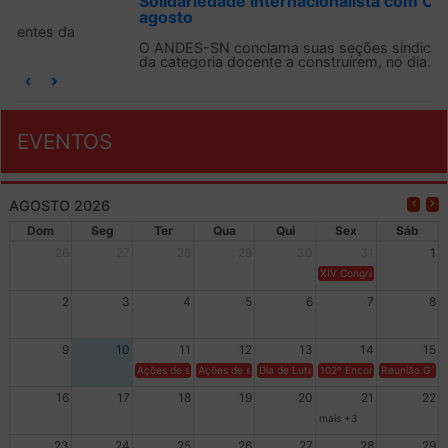
Solidariedade Internacionalista com Cuba em 13 de
agosto
O ANDES-SN conclama suas seções sindicais e o conjunto
da categoria docente a construírem, no dia...
EVENTOS
AGOSTO 2026
Dom
Seg
Ter
Qua
Qui
Sex
Sáb
26
27
28
29
30
31
1
XIV Congresso Brasileiro 
2
3
4
5
6
7
8
9
10
11
12
13
14
15
Ações de solidariedade a Cuba no Rio Grande do Sul - 100 anos 
Ações de solidariedade a Cuba no Rio Grande do Su
Dia de Luta em Defesa de Cuba e da S
102º Encontro da Regional
Reunião GTPE
16
17
18
19
20
21
22
mais +3