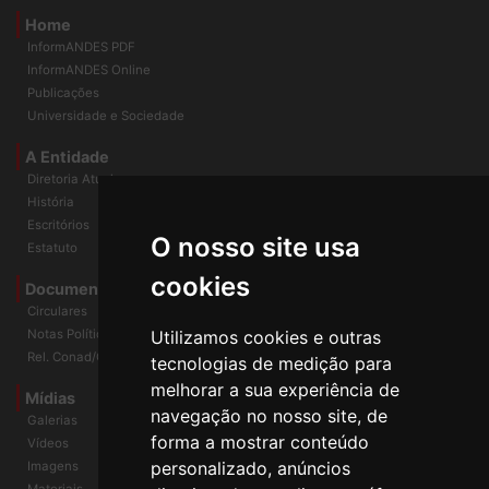
Home
InformANDES PDF
InformANDES Online
Publicações
Universidade e Sociedade
A Entidade
Diretoria Atual
História
O nosso site usa
Escritórios
Estatuto
cookies
Documentos
Circulares
Utilizamos cookies e outras
Notas Políticas
tecnologias de medição para
Rel. Conad/Congresso
melhorar a sua experiência de
navegação no nosso site, de
Mídias
Galerias
forma a mostrar conteúdo
Vídeos
personalizado, anúncios
Imagens