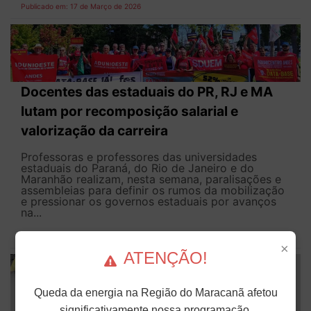
Publicado em: 17 de Março de 2026
Docentes das estaduais do PR, RJ e MA
lutam por recomposição salarial e
valorização da carreira
Professoras e professores das universidades
estaduais do Paraná, do Rio de Janeiro e do
Maranhão realizam, nesta semana, paralisações e
assembleias para definir os rumos da mobilização
e pressionar os governos estaduais por avanços
na...
Publicado em: 17 de Março de 2026
×
ATENÇÃO!
Queda da energia na Região do Maracanã afetou
significativamente nossa programação.