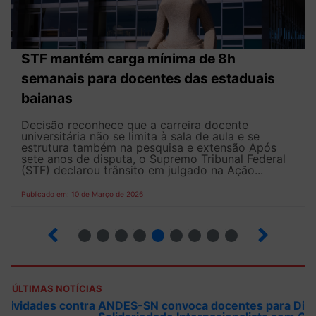
STF mantém carga mínima de 8h
semanais para docentes das estaduais
baianas
Decisão reconhece que a carreira docente
universitária não se limita à sala de aula e se
estrutura também na pesquisa e extensão Após
sete anos de disputa, o Supremo Tribunal Federal
(STF) declarou trânsito em julgado na Ação...
Publicado em: 10 de Março de 2026
13
14
15
16
17
18
19
20
21
ÚLTIMAS NOTÍCIAS
ANDES-SN convoca docentes para Dia de