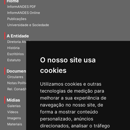
Home
InformANDES PDF
InformANDES Online
Publicações
Universidade e Sociedade
A Entidade
Diretoria Atual
História
O nosso site usa
Escritórios
Estatuto
cookies
Documentos
Circulares
Utilizamos cookies e outras
Notas Políticas
tecnologias de medição para
Rel. Conad/Congresso
melhorar a sua experiência de
navegação no nosso site, de
Mídias
Galerias
forma a mostrar conteúdo
Vídeos
personalizado, anúncios
Imagens
direcionados, analisar o tráfego
Materiais