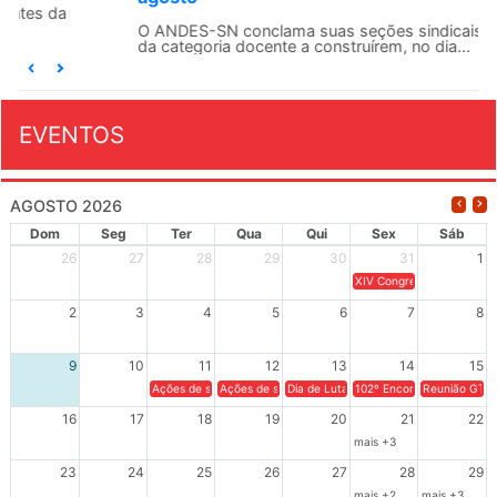
O ANDES-SN conclama suas seções sindicais e o conjunto
da categoria docente a construírem, no dia...
EVENTOS
AGOSTO 2026
Dom
Seg
Ter
Qua
Qui
Sex
Sáb
26
27
28
29
30
31
1
XIV Congresso Brasileiro 
2
3
4
5
6
7
8
9
10
11
12
13
14
15
Ações de solidariedade a Cuba no Rio Grande do Sul - 100 anos 
Ações de solidariedade a Cuba no Rio Grande do Su
Dia de Luta em Defesa de Cuba e da S
102º Encontro da Regional
Reunião GTPE
16
17
18
19
20
21
22
mais +3
23
24
25
26
27
28
29