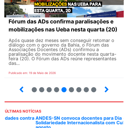
Fórum das ADs confirma paralisações e
mobilizações nas Ueba nesta quarta (20)
Após quase dez meses sem conseguir retomar o
diálogo com o governo da Bahia, o Fórum das
Associações Docentes (ADs) confirmou a
paralisação do movimento docente nesta quarta-
feira (20). O Fórum das ADs reúne representantes
das...
Publicado em: 19 de Maio de 2026
5
6
7
8
9
10
12
13
ÚLTIMAS NOTÍCIAS
ANDES-SN convoca docentes para Dia de
Solidariedade Internacionalista com Cuba em 13 de
agosto