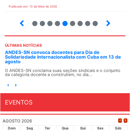
Publicado em: 13 de Maio de 2026
6
7
8
9
10
12
13
14
ÚLTIMAS NOTÍCIAS
ANDES-SN convoca docentes para Dia de
Solidariedade Internacionalista com Cuba em 13 de
agosto
O ANDES-SN conclama suas seções sindicais e o conjunto
da categoria docente a construírem, no dia...
EVENTOS
AGOSTO 2026
Dom
Seg
Ter
Qua
Qui
Sex
Sáb