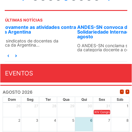
ÚLTIMAS NOTÍCIAS
ANDES-SN convoca docentes para Dia de
Solidariedade Internacionalista com Cuba em 13 de
agosto
O ANDES-SN conclama suas seções sindicais e o conjunto
da categoria docente a construírem, no dia...
EVENTOS
AGOSTO 2026
Dom
Seg
Ter
Qua
Qui
Sex
Sáb
26
27
28
29
30
31
1
XIV Congresso Brasileiro 
2
3
4
5
6
7
8