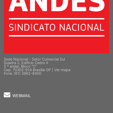
Sede Nacional - Setor Comercial Sul
Quadra 2, Edifício Cedro II
5 º andar, Bloco "C"
Cep: 70302-914 Brasília-DF |
Ver mapa
Fone: (61) 3962-8400
WEBMAIL