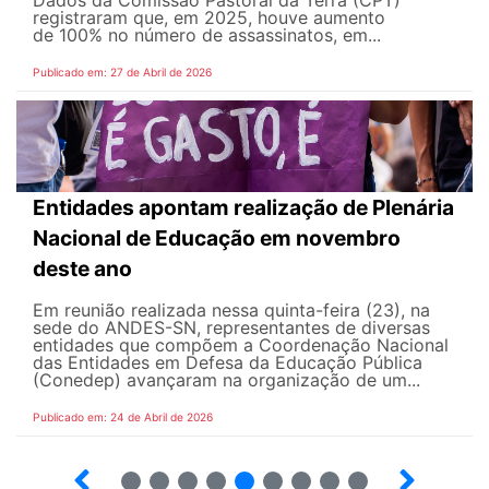
Dados da Comissão Pastoral da Terra (CPT)
registraram que, em 2025, houve aumento
de 100% no número de assassinatos, em...
Publicado em: 27 de Abril de 2026
Entidades apontam realização de Plenária
Nacional de Educação em novembro
deste ano
Em reunião realizada nessa quinta-feira (23), na
sede do ANDES-SN, representantes de diversas
entidades que compõem a Coordenação Nacional
das Entidades em Defesa da Educação Pública
(Conedep) avançaram na organização de um...
Publicado em: 24 de Abril de 2026
8
9
10
12
13
14
15
16