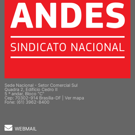
Sede Nacional - Setor Comercial Sul
Quadra 2, Edifício Cedro II
5 º andar, Bloco "C"
Cep: 70302-914 Brasília-DF |
Ver mapa
Fone: (61) 3962-8400
WEBMAIL