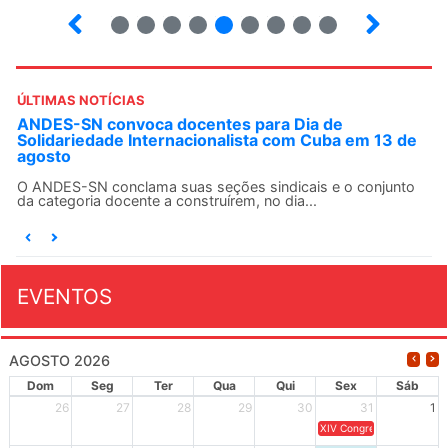
4
5
6
7
8
9
10
12
ÚLTIMAS NOTÍCIAS
ANDES-SN convoca docentes para Dia de
Solidariedade Internacionalista com Cuba em 13 de
agosto
O ANDES-SN conclama suas seções sindicais e o conjunto
da categoria docente a construírem, no dia...
EVENTOS
AGOSTO 2026
Dom
Seg
Ter
Qua
Qui
Sex
Sáb
26
27
28
29
30
31
1
XIV Congresso Brasileiro 