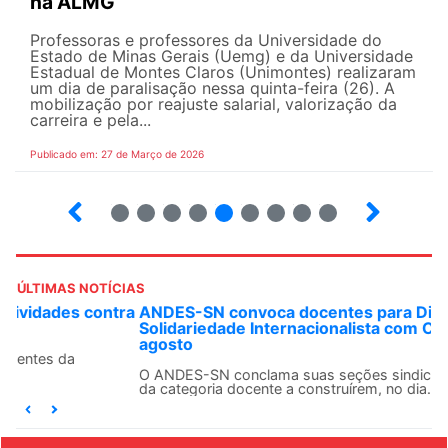
na ALMG
Professoras e professores da Universidade do
Estado de Minas Gerais (Uemg) e da Universidade
Estadual de Montes Claros (Unimontes) realizaram
um dia de paralisação nessa quinta-feira (26). A
mobilização por reajuste salarial, valorização da
carreira e pela...
Publicado em: 27 de Março de 2026
12
13
14
15
16
17
18
19
ÚLTIMAS NOTÍCIAS
ANDES-SN convoca docentes para Dia de
Solidariedade Internacionalista com Cuba em 13 de
agosto
O ANDES-SN conclama suas seções sindicais e o conjunto
da categoria docente a construírem, no dia...