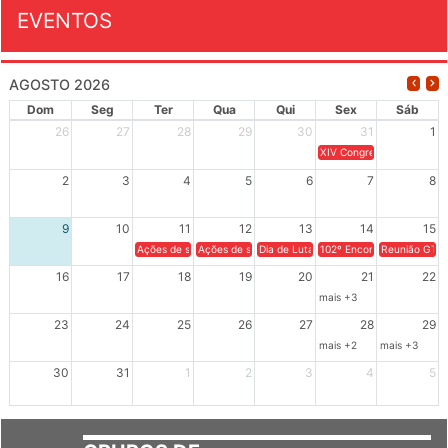
EVENTOS
AGOSTO 2026
Dom
Seg
Ter
Qua
Qui
Sex
Sáb
26
27
28
29
30
31
1
XIV Congresso Brasileiro 
2
3
4
5
6
7
8
9
10
11
12
13
14
15
Ações de solidariedade a Cuba no Rio Grande do Sul - 100 anos 
Ações de solidariedade a Cuba no Rio Grande do Su
Dia de Luta em Defesa de Cuba e da S
102º Encontro da Regional
Reunião GTPE
16
17
18
19
20
21
22
mais +3
23
24
25
26
27
28
29
mais +2
mais +3
30
31
1
2
3
4
5