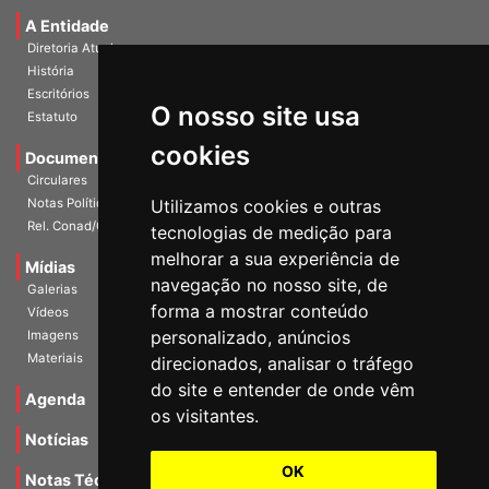
Universidade e Sociedade
A Entidade
Diretoria Atual
História
O nosso site usa
Escritórios
Estatuto
cookies
Documentos
Circulares
Utilizamos cookies e outras
Notas Políticas
tecnologias de medição para
Rel. Conad/Congresso
melhorar a sua experiência de
navegação no nosso site, de
Mídias
Galerias
forma a mostrar conteúdo
Vídeos
personalizado, anúncios
Imagens
direcionados, analisar o tráfego
Materiais
do site e entender de onde vêm
os visitantes.
Agenda
Notícias
OK