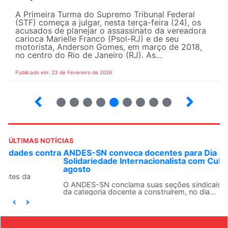
A Primeira Turma do Supremo Tribunal Federal
(STF) começa a julgar, nesta terça-feira (24), os
acusados de planejar o assassinato da vereadora
carioca Marielle Franco (Psol-RJ) e de seu
motorista, Anderson Gomes, em março de 2018,
no centro do Rio de Janeiro (RJ). As...
Publicado em: 23 de Fevereiro de 2026
15
16
17
18
19
20
21
22
23
ÚLTIMAS NOTÍCIAS
ANDES-SN convoca docentes para Dia de
Solidariedade Internacionalista com Cuba em 13 de
agosto
O ANDES-SN conclama suas seções sindicais e o conjunto
da categoria docente a construírem, no dia...