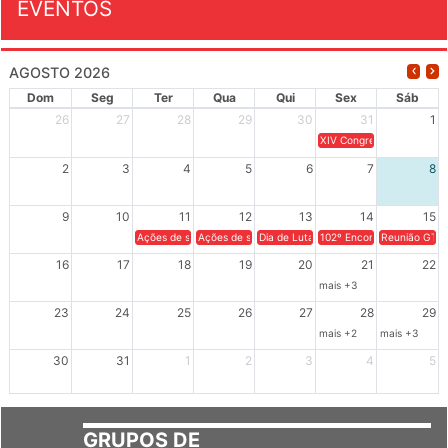
EVENTOS
AGOSTO 2026
Dom
Seg
Ter
Qua
Qui
Sex
Sáb
26
27
28
29
30
31
1
XIV Congresso Brasileiro 
2
3
4
5
6
7
8
9
10
11
12
13
14
15
Ações de solidariedade a Cuba no Rio Grande do Sul - 100 anos 
Ações de solidariedade a Cuba no Rio Grande do Su
Dia de Luta em Defesa de Cuba e da S
102º Encontro da Regional
Reunião GTPE
16
17
18
19
20
21
22
mais +3
23
24
25
26
27
28
29
mais +2
mais +3
30
31
1
2
3
4
5