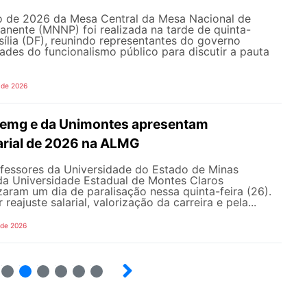
ão de 2026 da Mesa Central da Mesa Nacional de
nente (MNNP) foi realizada na tarde de quinta-
asília (DF), reunindo representantes do governo
dades do funcionalismo público para discutir a pauta
 de 2026
Uemg e da Unimontes apresentam
rial de 2026 na ALMG
ofessores da Universidade do Estado de Minas
da Universidade Estadual de Montes Claros
zaram um dia de paralisação nessa quinta-feira (26).
reajuste salarial, valorização da carreira e pela...
 de 2026
14
15
16
17
18
19