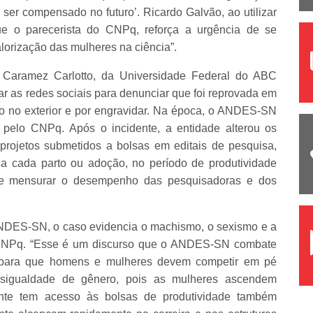
 ser compensado no futuro’. Ricardo Galvão, ao utilizar
ue o parecerista do CNPq, reforça a urgência de se
alorização das mulheres na ciência”.
 Caramez Carlotto, da Universidade Federal do ABC
ar as redes sociais para denunciar que foi reprovada em
o no exterior e por engravidar. Na época, o ANDES-SN
da pelo CNPq.
Após o incidente, a entidade alterou os
 projetos submetidos a bolsas em editais de pesquisa,
a cada parto ou adoção, no período de produtividade
de mensurar o desempenho das pesquisadoras e dos
ANDES-SN, o caso evidencia o machismo, o sexismo e a
o CNPq. “Esse é um discurso que o ANDES-SN combate
ompara que homens e mulheres devem competir em pé
sigualdade de gênero, pois as mulheres ascendem
ente tem acesso às bolsas de produtividade também