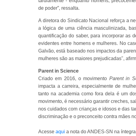
tardiamente - enquanto homens, precocemen
de poder”, ressalta.
A diretora do Sindicato Nacional reforça a n
a lógica de uma ciência masculinizada, bas
quantificação do saber, para incorporar as 
evidentes entre homens e mulheres. No caso
Galvão, está baseado nos impactos da paren
mulheres são as maiores prejudicadas", afir
Parent in Science
Criado em 2016, o movimento
Parent in S
impacta a carreira, especialmente de mulhe
tanto na academia como fora dela é um dos
movimento, é necessário garantir creches, sa
nos cuidados com crianças e idosos e das ta
discriminação e o preconceito contra mães 
Acesse
aqui
a nota do ANDES-SN na íntegra