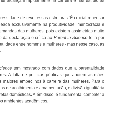
te alcançam rapidamente na carreira e nas estruturas
ecessidade de rever essas estruturas.“É crucial repensar
eada exclusivamente na produtividade, meritocracia e
demandas das mulheres, pois existem assimetrias muito
 da declaração e crítica ao
Parent in Science
feita por
talidade entre homens e mulheres - mas nesse caso, as
ma.
cience
tem mostrado com dados que a parentalidade
res. A falta de políticas públicas que apoiem as mães
 maiores empecilhos à carreira das mulheres. Para o
las de acolhimento e amamentação, e divisão igualitária
refas domésticas. Além disso, é fundamental combater a
nos ambientes acadêmicos.