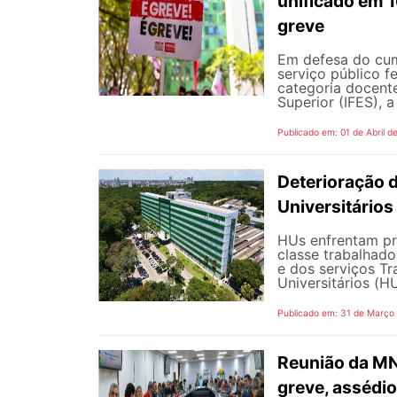
unificado em 
greve
Em defesa do cum
serviço público 
categoria docente
Superior (IFES), 
Publicado em: 01 de Abril d
Deterioração d
Universitários
HUs enfrentam pr
classe trabalhado
e dos serviços Tr
Universitários (HU
Publicado em: 31 de Março
Reunião da MNN
greve, assédio