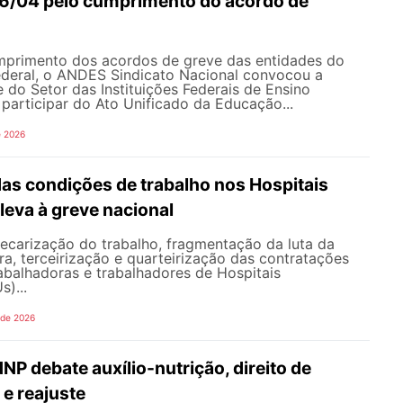
16/04 pelo cumprimento do acordo de
primento dos acordos de greve das entidades do
federal, o ANDES Sindicato Nacional convocou a
 do Setor das Instituições Federais de Ensino
a participar do Ato Unificado da Educação...
e 2026
as condições de trabalho nos Hospitais
 leva à greve nacional
ecarização do trabalho, fragmentação da luta da
ra, terceirização e quarteirização das contratações
abalhadoras e trabalhadores de Hospitais
s)...
 de 2026
P debate auxílio-nutrição, direito de
 e reajuste