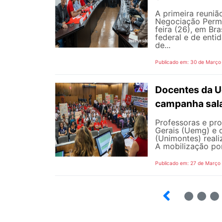
A primeira reuni
Negociação Perma
feira (26), em Br
federal e de enti
de...
Publicado em: 30 de Março
Docentes da 
campanha sala
Professoras e pr
Gerais (Uemg) e 
(Unimontes) reali
A mobilização por 
Publicado em: 27 de Março
12
13