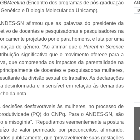
AG
GBMeeting
(Encontro dos programas de pós-graduação
 Genética e Biologia Molecular da Unicamp).
o ANDES-SN afirmou que as palavras do presidente da
letivo de docentes e pesquisadoras e pesquisadores na
ricamente projetado por e para homens, e luta por uma
iminação de gênero. “Ao afirmar que o
Parent in Science
ribuição significativa que o movimento oferece para a
iva, que compreenda os impactos da parentalidade na
 principalmente de docentes e pesquisadoras mulheres,
esultante da divisão sexual do trabalho. As declarações
a desinformada e insensível em relação às demandas
echo da nota.
s decisões desfavoráveis às mulheres, no processo de
 produtividade (PQ) do CNPq. Para o ANDES-SN, são
mo e misoginia”. “Repudiamos veementemente a postura
uízo de valor permeado por preconceitos, afirmando,
gados publicamente, que ‘provavelmente suas gestações