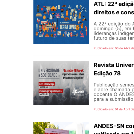
ATL: 22ª ediçã
direitos e con
A 22ª edição do 
domingo (5), em B
lideranças indíge
futuro de suas ter
Publicado em: 06 de Abril d
Revista Unive
Edição 78
Publicação semes
e abre chamada pa
docente O ANDES 
para a submissão 
Publicado em: 01 de Abril d
ANDES-SN conv