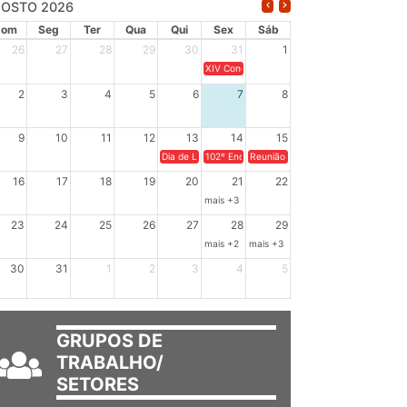
OSTO 2026
Dom
Seg
Ter
Qua
Qui
Sex
Sáb
26
27
28
29
30
31
1
XIV Congresso Brasileiro de Pesquisadores(a
2
3
4
5
6
7
8
9
10
11
12
13
14
15
Dia de Luta em Defesa de Cuba e da Soberania dos Po
102º Encontro da Regional Leste, “Em terra e
Reunião GTPE.
16
17
18
19
20
21
22
mais +3
23
24
25
26
27
28
29
mais +2
mais +3
30
31
1
2
3
4
5
GRUPOS DE
TRABALHO/
SETORES