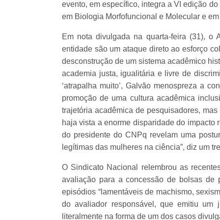
evento, em específico, integra a VI edição do
em Biologia Morfofuncional e Molecular e em
Em nota divulgada na quarta-feira (31), 
entidade são um ataque direto ao esforço co
desconstrução de um sistema acadêmico histo
academia justa, igualitária e livre de discr
‘atrapalha muito’, Galvão menospreza a cont
promoção de uma cultura acadêmica inclus
trajetória acadêmica de pesquisadores, mas
haja vista a enorme disparidade do impacto r
do presidente do CNPq revelam uma postur
legítimas das mulheres na ciência”, diz um tr
O Sindicato Nacional relembrou as recente
avaliação para a concessão de bolsas de
episódios “lamentáveis de machismo, sexis
do avaliador responsável, que emitiu um j
literalmente na forma de um dos casos divul