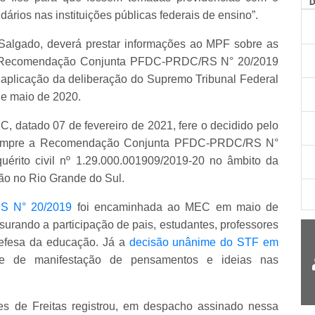
tidários nas instituições públicas federais de ensino”.
Salgado, deverá prestar informações ao MPF sobre as
o à Recomendação Conjunta PFDC-PRDC/RS N° 20/2019
aplicação da deliberação do Supremo Tribunal Federal
de maio de 2020.
C, datado 07 de fevereiro de 2021, fere o decidido pelo
umpre a Recomendação Conjunta PFDC-PRDC/RS N°
uérito civil nº 1.29.000.001909/2019-20 no âmbito da
dão no Rio Grande do Sul.
S N° 20/2019
foi encaminhada ao MEC em maio de
ensurando a participação de pais, estudantes, professores
defesa da educação. Já a
decisão unânime do STF em
ade de manifestação de pensamentos e ideias nas
es de Freitas registrou, em despacho assinado nessa