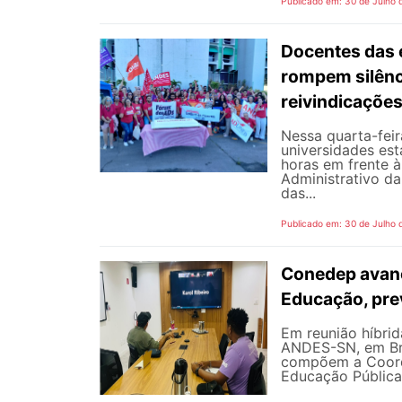
Publicado em: 30 de Julho 
Docentes das e
rompem silênc
reivindicaçõe
Nessa quarta-fei
universidades est
horas em frente 
Administrativo da
das...
Publicado em: 30 de Julho 
Conedep avanç
Educação, pre
Em reunião híbrida
ANDES-SN, em Bra
compõem a Coord
Educação Pública