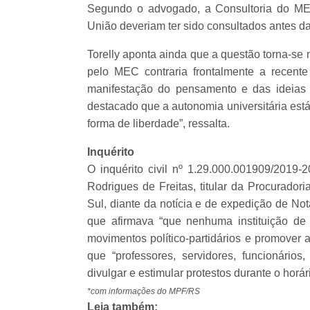
Segundo o advogado, a Consultoria do ME
União deveriam ter sido consultados antes da
Torelly aponta ainda que a questão torna-s
pelo MEC contraria frontalmente a recent
manifestação do pensamento e das ideias 
destacado que a autonomia universitária está
forma de liberdade”, ressalta.
Inquérito
O inquérito civil nº 1.29.000.001909/2019-2
Rodrigues de Freitas, titular da Procurado
Sul, diante da notícia e de expedição de No
que afirmava “que nenhuma instituição de e
movimentos político-partidários e promover 
que “professores, servidores, funcionário
divulgar e estimular protestos durante o horár
*com informações do MPF/RS
Leia também: