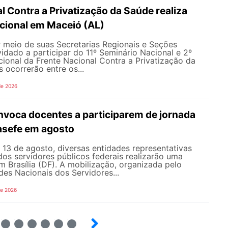
l Contra a Privatização da Saúde realiza
acional em Maceió (AL)
meio de suas Secretarias Regionais e Seções
nvidado a participar do 11º Seminário Nacional e 2º
cional da Frente Nacional Contra a Privatização da
 ocorrerão entre os...
de 2026
oca docentes a participarem de jornada
nasefe em agosto
e 13 de agosto, diversas entidades representativas
dos servidores públicos federais realizarão uma
em Brasília (DF). A mobilização, organizada pelo
es Nacionais dos Servidores...
de 2026
4
5
6
7
8
9