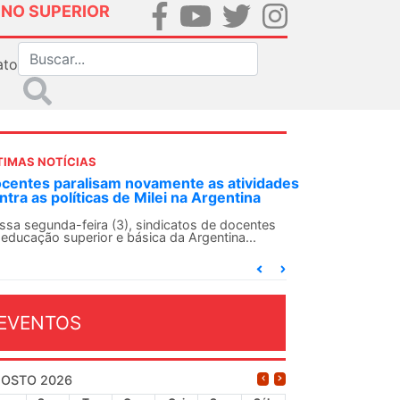
INO SUPERIOR
ato
TIMAS NOTÍCIAS
es
ANDES-SN convoca docentes para Dia de
Solidariedade Internacionalista com Cuba em
13 de agosto
O ANDES-SN conclama suas seções sindicais e o
conjunto da categoria docente a construírem, no
dia...
EVENTOS
OSTO 2026