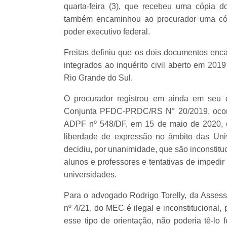
quarta-feira (3), que recebeu uma cópia 
também encaminhou ao procurador uma cóp
poder executivo federal.
Freitas definiu que os dois documentos e
integrados ao inquérito civil aberto em 201
Rio Grande do Sul.
O procurador registrou em ainda em seu
Conjunta PFDC-PRDC/RS N° 20/2019, ocorr
ADPF nº 548/DF, em 15 de maio de 2020, o q
liberdade de expressão no âmbito das Univ
decidiu, por unanimidade, que são inconstitu
alunos e professores e tentativas de impedi
universidades.
Para o advogado Rodrigo Torelly, da Assess
nº 4/21, do MEC é ilegal e inconstitucional
esse tipo de orientação, não poderia tê-