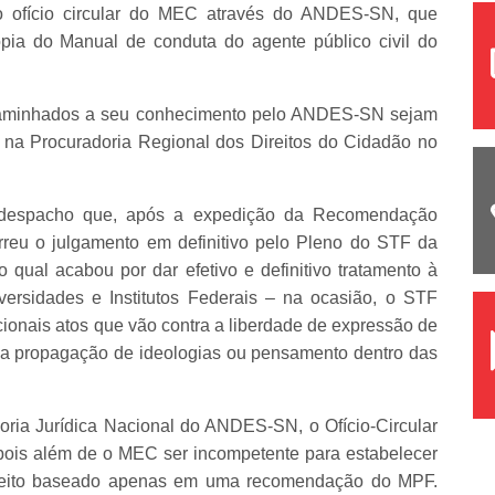
do ofício circular do MEC através do ANDES-SN, que
ia do Manual de conduta do agente público civil do
ncaminhados a seu conhecimento pelo ANDES-SN sejam
9 na Procuradoria Regional dos Direitos do Cidadão no
 despacho que, após a expedição da Recomendação
eu o julgamento em definitivo pelo Pleno do STF da
ual acabou por dar efetivo e definitivo tratamento à
ersidades e Institutos Federais – na ocasião, o STF
cionais atos que vão contra a liberdade de expressão de
r a propagação de ideologias ou pensamento dentro das
oria Jurídica Nacional do ANDES-SN, o Ofício-Circular
, pois além de o MEC ser incompetente para estabelecer
lo feito baseado apenas em uma recomendação do MPF.