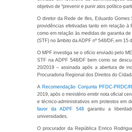
objetivo de “prevenir e punir atos político-par
O diretor da Rede de Ifes, Eduardo Gomes 
providências efetivadas tanto em relaçã
como em relação às medidas de garantia de 
(STF) no âmbito da ADPF nº 548/DF, em 15 
O MPF investiga se o ofício enviado pelo ME
STF na ADPF 548/DF bem como se desc
20/2019 – assinada após a abertura de inq
Procuradoria Regional dos Direitos do Cida
A
Recomendação Conjunta PFDC-PRDC/R
2019, após o ministério emitir nota oficial c
e técnico-administrativos em protestos em 
favor da ADPF 548
garantiu a liberd
universidades.
O procurador da República Enrico Rodrigu