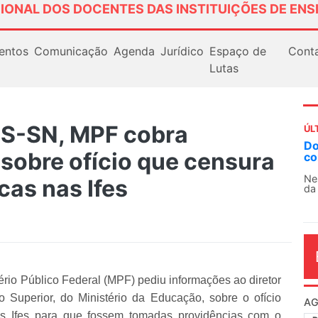
IONAL DOS DOCENTES DAS INSTITUIÇÕES DE ENS
entos
Comunicação
Agenda
Jurídico
Espaço de
Cont
Lutas
S-SN, MPF cobra
ÚL
Docentes paralisam novamente as atividad
sobre ofício que censura
contra as políticas de Milei na Argentina
Nessa segunda-feira (3), sindicatos de docentes
cas nas Ifes
da educação superior e básica da Argentina...
io Público Federal (MPF) pediu informações ao diretor
 Superior, do Ministério da Educação, sobre o ofício
AG
as Ifes para que fossem tomadas providências com o