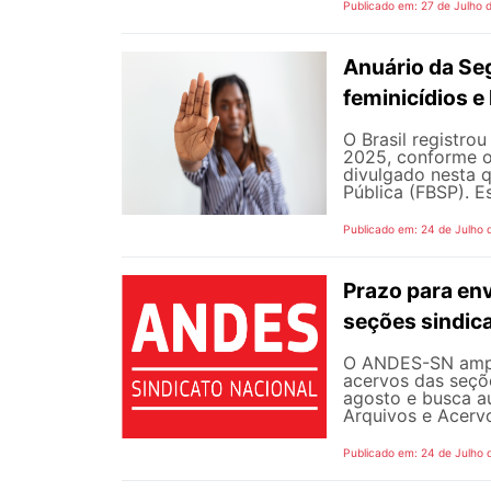
Publicado em: 27 de Julho 
Anuário da Se
feminicídios e 
O Brasil registro
2025, conforme o 
divulgado nesta q
Pública (FBSP). E
Publicado em: 24 de Julho 
Prazo para en
seções sindica
O ANDES-SN ampli
acervos das seçõe
agosto e busca a
Arquivos e Acervo
Publicado em: 24 de Julho 