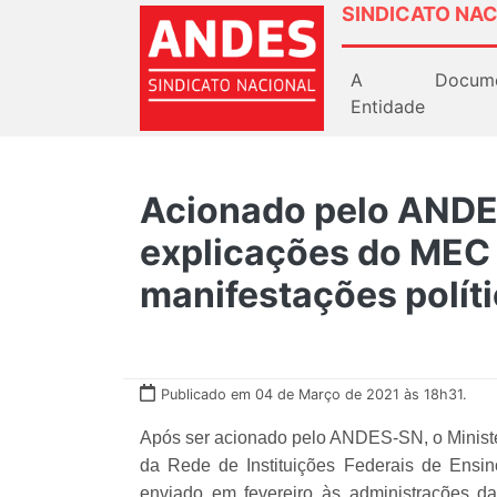
SINDICATO NAC
A
Docum
Entidade
Acionado pelo ANDE
explicações do MEC 
manifestações políti
Publicado em 04 de Março de 2021 às 18h31.
Após ser acionado pelo ANDES-SN, o Ministér
da Rede de Instituições Federais de Ensino
enviado em fevereiro às administrações d