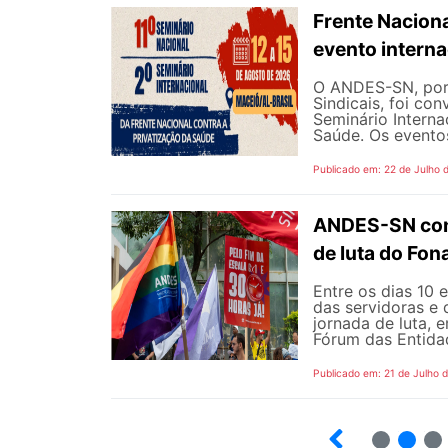
Frente Naciona
evento intern
O ANDES-SN, por 
Sindicais, foi co
Seminário Interna
Saúde. Os eventos
Publicado em: 22 de Julho 
ANDES-SN conv
de luta do Fo
Entre os dias 10 
das servidoras e 
jornada de luta, 
Fórum das Entidad
Publicado em: 21 de Julho 
2
3